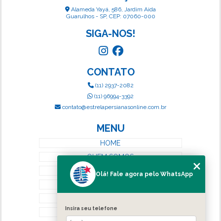
Alameda Yayá, 586, Jardim Aida
Guarulhos - SP, CEP: 07060-000
SIGA-NOS!
CONTATO
(11) 2937-2082
(11) 96994-3392
contato@estrelapersianasonline.com.br
MENU
HOME
QUEM SOMOS
SERVIÇOS
Olá! Fale agora pelo WhatsApp
BLOG
CONTATO
Insira seu telefone
CATEGORIAS