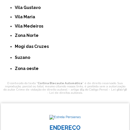
Vila Gustavo
Vila Maria
Vila Medeiros
Zona Norte
Mogi das Cruzes
Suzano
Zona oeste
O conteúdo do texto "
Cortina Blecaute Automática
" é de direito reservado. Sua
reprodução, parcial ou total, mesmo citando nossos links, é proibida sem a autorização
do autor. Crime de violação de direito autoral – artigo 184 do Código Penal –
Lei 9610/98
- Lei de direitos autorais
.
ENDEREÇO