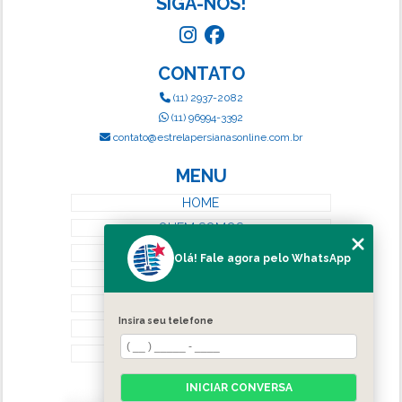
SIGA-NOS!
CONTATO
(11) 2937-2082
(11) 96994-3392
contato@estrelapersianasonline.com.br
MENU
HOME
QUEM SOMOS
SERVIÇOS
Olá! Fale agora pelo WhatsApp
BLOG
CONTATO
Insira seu telefone
CATEGORIAS
MAPA DO SITE
INICIAR CONVERSA