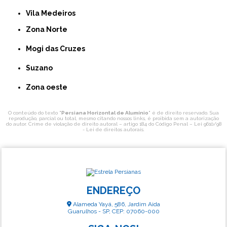
Vila Medeiros
Zona Norte
Mogi das Cruzes
Suzano
Zona oeste
O conteúdo do texto "
Persiana Horizontal de Alumínio
" é de direito reservado. Sua
reprodução, parcial ou total, mesmo citando nossos links, é proibida sem a autorização
do autor. Crime de violação de direito autoral – artigo 184 do Código Penal –
Lei 9610/98
- Lei de direitos autorais
.
ENDEREÇO
Alameda Yayá, 586, Jardim Aida
Guarulhos - SP, CEP: 07060-000