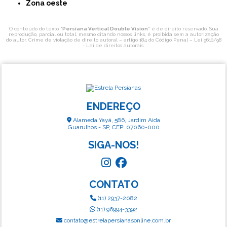
Zona oeste
O conteúdo do texto "
Persiana Vertical Double Vision
" é de direito reservado. Sua
reprodução, parcial ou total, mesmo citando nossos links, é proibida sem a autorização
do autor. Crime de violação de direito autoral – artigo 184 do Código Penal –
Lei 9610/98
- Lei de direitos autorais
.
ENDEREÇO
Alameda Yayá, 586, Jardim Aida
Guarulhos - SP, CEP: 07060-000
SIGA-NOS!
CONTATO
(11) 2937-2082
(11) 96994-3392
contato@estrelapersianasonline.com.br