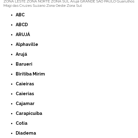
ZONA LESTE
ZONA NORTE
ZONA SUL
Arujá
GRANDE SÃO PAULO
Guarulhos
Mogi das Cruzes
Suzano
Zona Oeste
Zona Sul
ABC
ABCD
ARUJÁ
Alphaville
Arujá
Barueri
Biritiba Mirim
Caieiras
Caierias
Cajamar
Carapicuíba
Cotia
Diadema