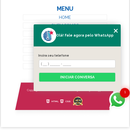
MENU
HOME
QUEM SOMOS
SERVIÇOS
Olá! Fale agora pelo WhatsApp
BLOG
CONTATO
Insira seu telefone
CATEGORIAS
MAPA DO SITE
INICIAR CONVERSA
Copyright © Estrela Persianas. (Lei 9610 de 19/02/1998)
1
HTML
CSS