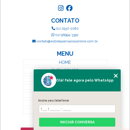
CONTATO
(11) 2937-2082
(11) 96994-3392
contato@estrelapersianasonline.com.br
MENU
HOME
QUEM SOMOS
SERVIÇOS
Olá! Fale agora pelo WhatsApp
BLOG
CONTATO
Insira seu telefone
CATEGORIAS
MAPA DO SITE
INICIAR CONVERSA