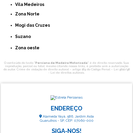
Vila Medeiros
Zona Norte
Mogi das Cruzes
Suzano
Zona oeste
O conteúdo do texto "
Persiana de Madeira Motorizada
" é de direito reservado. Sua
reprodução, parcial ou total, mesmo citando nossos links, é proibida sem a autorização
do autor. Crime de violação de direito autoral – artigo 184 do Código Penal –
Lei 9610/98
- Lei de direitos autorais
.
ENDEREÇO
Alameda Yayá, 586, Jardim Aida
Guarulhos - SP, CEP: 07060-000
SIGA-NOS!