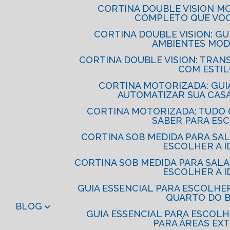
CORTINA DOUBLE VISION MO
COMPLETO QUE VOC
CORTINA DOUBLE VISION: G
AMBIENTES MO
CORTINA DOUBLE VISION: TRAN
COM ESTI
CORTINA MOTORIZADA: GUIA
AUTOMATIZAR SUA CASA
CORTINA MOTORIZADA: TUDO 
SABER PARA ES
CORTINA SOB MEDIDA PARA SAL
ESCOLHER A I
CORTINA SOB MEDIDA PARA SALA
ESCOLHER A I
GUIA ESSENCIAL PARA ESCOLHER
QUARTO DO 
BLOG
GUIA ESSENCIAL PARA ESCOLH
PARA ÁREAS EX