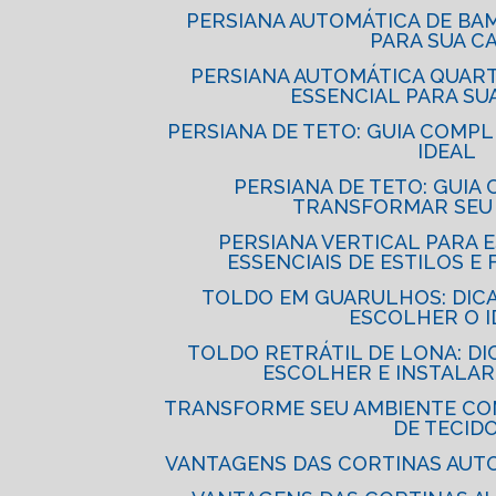
PERSIANA AUTOMÁTICA DE BA
PARA SUA C
PERSIANA AUTOMÁTICA QUART
ESSENCIAL PARA SU
PERSIANA DE TETO: GUIA COMP
IDEAL
PERSIANA DE TETO: GUIA
TRANSFORMAR SEU
PERSIANA VERTICAL PARA E
ESSENCIAIS DE ESTILOS E
TOLDO EM GUARULHOS: DICA
ESCOLHER O I
TOLDO RETRÁTIL DE LONA: DI
ESCOLHER E INSTALAR
TRANSFORME SEU AMBIENTE CO
DE TECID
VANTAGENS DAS CORTINAS AUTO