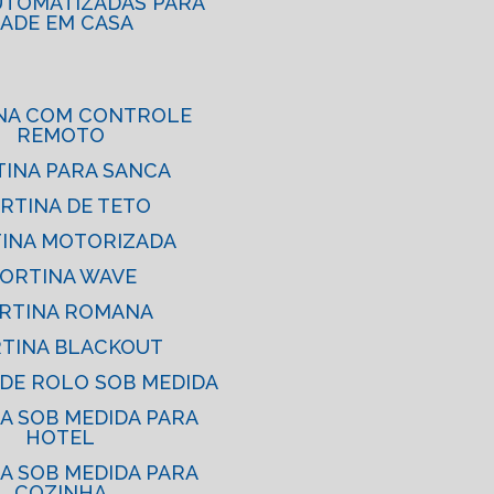
UTOMATIZADAS PARA
ADE EM CASA
NA COM CONTROLE
REMOTO
INA PARA SANCA
RTINA DE TETO
INA MOTORIZADA
ORTINA WAVE
RTINA ROMANA
TINA BLACKOUT
DE ROLO SOB MEDIDA
A SOB MEDIDA PARA
HOTEL
A SOB MEDIDA PARA
COZINHA