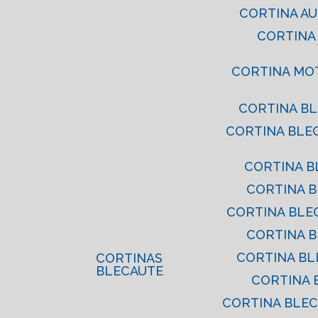
CORTINA AU
CORTINA
CORTINA MO
CORTINA BL
CORTINA BLE
CORTINA B
CORTINA B
CORTINA BLE
CORTINA B
CORTINA BL
CORTINAS
BLECAUTE
CORTINA 
CORTINA BLEC