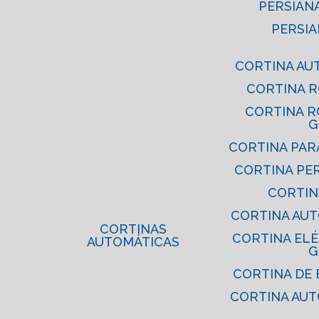
PERSIAN
PERSI
CORTINA AU
CORTINA 
CORTINA R
G
CORTINA PAR
CORTINA PE
CORTIN
CORTINA AUT
CORTINAS
CORTINA ELÉ
AUTOMÁTICAS
G
CORTINA DE
CORTINA AUT