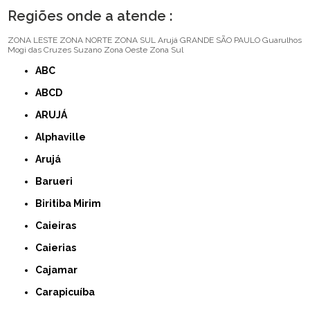
Regiões onde a atende :
ZONA LESTE
ZONA NORTE
ZONA SUL
Arujá
GRANDE SÃO PAULO
Guarulhos
Mogi das Cruzes
Suzano
Zona Oeste
Zona Sul
ABC
ABCD
ARUJÁ
Alphaville
Arujá
Barueri
Biritiba Mirim
Caieiras
Caierias
Cajamar
Carapicuíba