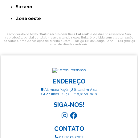
Suzano
Zona oeste
O conteúdo do texto "
Cortina Rolo com Guia Lateral
" é de direito reservado. Sua
reprodução, parcial ou total, mesmo citando nossos links, é proibida sem a autorização
do autor. Crime de violação de direito autoral – artigo 184 do Código Penal –
Lei 9610/98
- Lei de direitos autorais
.
ENDEREÇO
Alameda Yayá, 586, Jardim Aida
Guarulhos - SP, CEP: 07060-000
SIGA-NOS!
CONTATO
(11) 2937-2082