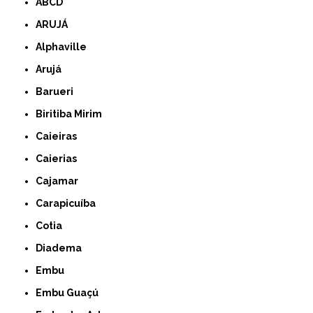
ABCD
ARUJÁ
Alphaville
Arujá
Barueri
Biritiba Mirim
Caieiras
Caierias
Cajamar
Carapicuíba
Cotia
Diadema
Embu
Embu Guaçú