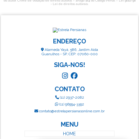
do autor. Crime de violação de direito autoral – artigo 184 do Código Penal –
Lei 9610/98
- Lei de direitos autorais
.
ENDEREÇO
Alameda Yayá, 586, Jardim Aida
Guarulhos - SP, CEP: 07060-000
SIGA-NOS!
CONTATO
(11) 2937-2082
(11) 96994-3392
contato@estrelapersianasonline.com.br
MENU
HOME