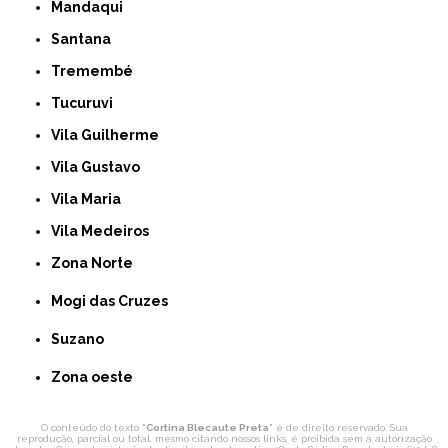
Mandaqui
Santana
Tremembé
Tucuruvi
Vila Guilherme
Vila Gustavo
Vila Maria
Vila Medeiros
Zona Norte
Mogi das Cruzes
Suzano
Zona oeste
O conteúdo do texto "
Cortina Blecaute Preta
" é de direito reservado. Sua
reprodução, parcial ou total, mesmo citando nossos links, é proibida sem a autorização