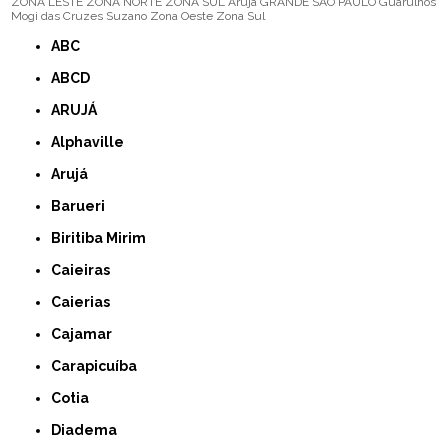
ZONA LESTE
ZONA NORTE
ZONA SUL
Arujá
GRANDE SÃO PAULO
Guarulhos
Mogi das Cruzes
Suzano
Zona Oeste
Zona Sul
ABC
ABCD
ARUJÁ
Alphaville
Arujá
Barueri
Biritiba Mirim
Caieiras
Caierias
Cajamar
Carapicuíba
Cotia
Diadema