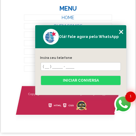
MENU
HOME
QUEM SOMOS
SERVIÇOS
Olá! Fale agora pelo WhatsApp
BLOG
CONTATO
Insira seu telefone
CATEGORIAS
MAPA DO SITE
INICIAR CONVERSA
Copyright © Estrela Persianas. (Lei 9610 de 19/02/1998)
1
HTML
CSS