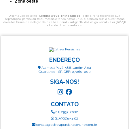
Zona oeste
O conteúdo do texto "
Cortina Wave Trilho Suisso
" é de direito reservado. Sua
reprodução, parcial ou total, mesmo citando nossos links, é proibida sem a autorização
do autor. Crime de violação de direito autoral – artigo 184 do Código Penal –
Lei 9610/98
- Lei de direitos autorais
.
ENDEREÇO
Alameda Yayá, 586, Jardim Aida
Guarulhos - SP, CEP: 07060-000
SIGA-NOS!
CONTATO
(11) 2937-2082
(11) 96994-3392
contato@estrelapersianasonline.com.br