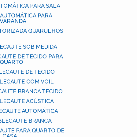
TOMÁTICA PARA SALA
 AUTOMÁTICA PARA
VARANDA
TORIZADA GUARULHOS
ECAUTE SOB MEDIDA
CAUTE DE TECIDO PARA
QUARTO
LECAUTE DE TECIDO
LECAUTE COM VOIL
CAUTE BRANCA TECIDO
LECAUTE ACÚSTICA
ECAUTE AUTOMÁTICA
BLECAUTE BRANCA
AUTE PARA QUARTO DE
CASAL