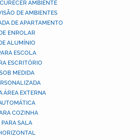
SCURECER AMBIENTE
VISÃO DE AMBIENTES
CADA DE APARTAMENTO
 DE ENROLAR
DE ALUMÍNIO
PARA ESCOLA
RA ESCRITÓRIO
 SOB MEDIDA
ERSONALIZADA
A ÁREA EXTERNA
 AUTOMÁTICA
PARA COZINHA
 PARA SALA
 HORIZONTAL