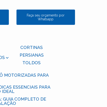
a
Faça seu orçamento por
Whatsapp
CORTINAS
PERSIANAS
OS
TOLDOS
LÔ MOTORIZADAS PARA
DICAS ESSENCIAIS PARA
 IDEAL
: GUIA COMPLETO DE
ALAÇÃO