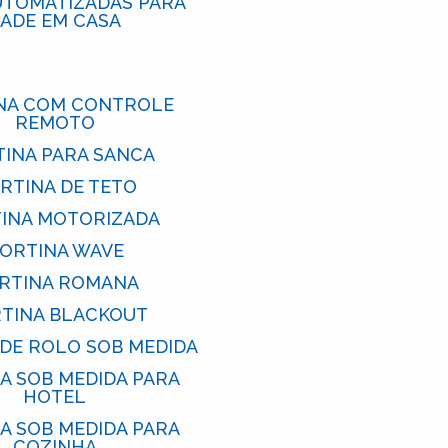
UTOMATIZADAS PARA
ADE EM CASA
NA COM CONTROLE
REMOTO
INA PARA SANCA
RTINA DE TETO
INA MOTORIZADA
ORTINA WAVE
RTINA ROMANA
TINA BLACKOUT
DE ROLO SOB MEDIDA
A SOB MEDIDA PARA
HOTEL
A SOB MEDIDA PARA
COZINHA