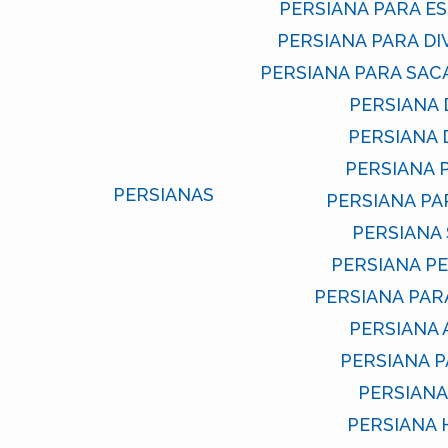
PERSIANA PARA E
PERSIANA PARA DI
PERSIANA PARA SA
PERSIANA
PERSIANA 
PERSIANA 
PERSIANAS
PERSIANA PA
PERSIANA
PERSIANA P
PERSIANA PAR
PERSIANA
PERSIANA 
PERSIANA
PERSIANA