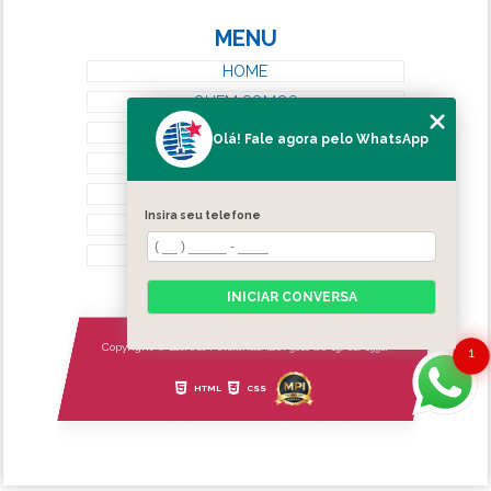
MENU
HOME
QUEM SOMOS
SERVIÇOS
Olá! Fale agora pelo WhatsApp
BLOG
CONTATO
Insira seu telefone
CATEGORIAS
MAPA DO SITE
INICIAR CONVERSA
Copyright © Estrela Persianas. (Lei 9610 de 19/02/1998)
1
HTML
CSS