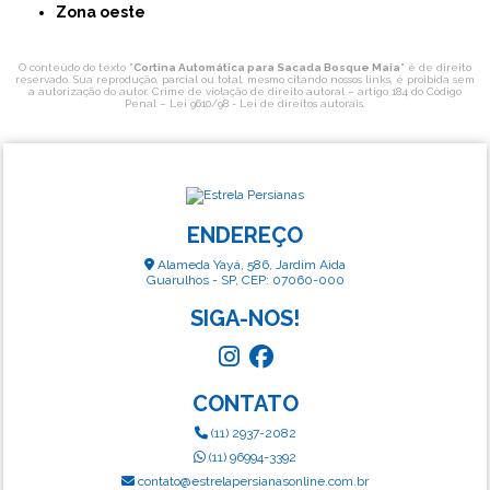
Zona oeste
O conteúdo do texto "
Cortina Automática para Sacada Bosque Maia
" é de direito
reservado. Sua reprodução, parcial ou total, mesmo citando nossos links, é proibida sem
a autorização do autor. Crime de violação de direito autoral – artigo 184 do Código
Penal –
Lei 9610/98 - Lei de direitos autorais
.
ENDEREÇO
Alameda Yayá, 586, Jardim Aida
Guarulhos - SP, CEP: 07060-000
SIGA-NOS!
CONTATO
(11) 2937-2082
(11) 96994-3392
contato@estrelapersianasonline.com.br