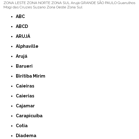
ZONA LESTE
ZONA NORTE
ZONA SUL
Arujá
GRANDE SÃO PAULO
Guarulhos
Mogi das Cruzes
Suzano
Zona Oeste
Zona Sul
ABC
ABCD
ARUJÁ
Alphaville
Arujá
Barueri
Biritiba Mirim
Caieiras
Caierias
Cajamar
Carapicuíba
Cotia
Diadema