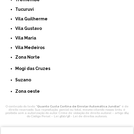
Tucuruvi
Vila Guilherme
Vila Gustavo
Vila Maria
Vila Medeiros
Zona Norte
Mogi das Cruzes
Suzano
Zona oeste
O conteúdo do texto "
Quanto Custa Cortina de Enrolar Automática Jundiaí
" é de
direito reservado. Sua reprodução, parcial ou total, mesmo citando nossos links, é
proibida sem a autorização do autor. Crime de violação de direito autoral – artigo 184
do Código Penal –
Lei 9610/98 - Lei de direitos autorais
.