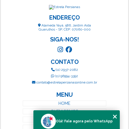
ENDEREÇO
Alameda Yayá, 586, Jardim Aida
Guarulhos - SP, CEP: 07060-000
SIGA-NOS!
CONTATO
(11) 2937-2082
(11) 96994-3392
contato@estrelapersianasonline.com.br
MENU
HOME
QUEM SOMOS
SERVIÇOS
Olá! Fale agora pelo WhatsApp
BLOG