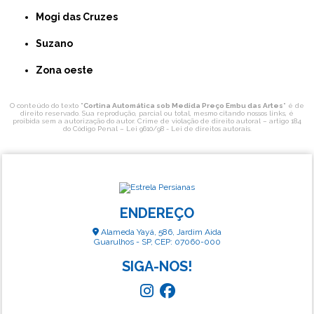
Mogi das Cruzes
Suzano
Zona oeste
O conteúdo do texto "
Cortina Automática sob Medida Preço Embu das Artes
" é de
direito reservado. Sua reprodução, parcial ou total, mesmo citando nossos links, é
proibida sem a autorização do autor. Crime de violação de direito autoral – artigo 184
do Código Penal –
Lei 9610/98 - Lei de direitos autorais
.
ENDEREÇO
Alameda Yayá, 586, Jardim Aida
Guarulhos - SP, CEP: 07060-000
SIGA-NOS!