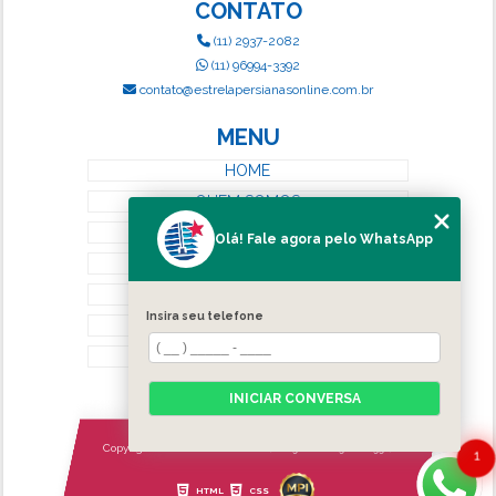
CONTATO
(11) 2937-2082
(11) 96994-3392
contato@estrelapersianasonline.com.br
MENU
HOME
QUEM SOMOS
SERVIÇOS
Olá! Fale agora pelo WhatsApp
BLOG
CONTATO
Insira seu telefone
CATEGORIAS
MAPA DO SITE
INICIAR CONVERSA
Copyright © Estrela Persianas. (Lei 9610 de 19/02/1998)
1
HTML
CSS