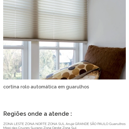
cortina rolo automática em guarulhos
Regiões onde a atende :
ZONA LESTE
ZONA NORTE
ZONA SUL
Arujá
GRANDE SÃO PAULO
Guarulhos
Mogi das Cruzes
Suzano
Zona Oeste
Zona Sul