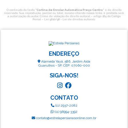
O conteúdo do texto "
Cortina de Enrolar Automática Preço Centro
" é de direito
reservado. Sua reprodução, parcial ou total, mesmo citando nossos links, é proibida sem
a autorização do autor. Crime de violação de direito autoral – artigo 184 do Código
Penal –
Lei 9610/98 - Lei de direitos autorais
.
ENDEREÇO
Alameda Yayá, 586, Jardim Aida
Guarulhos - SP, CEP: 07060-000
SIGA-NOS!
CONTATO
(11) 2937-2082
(11) 96994-3392
contato@estrelapersianasonline.com.br