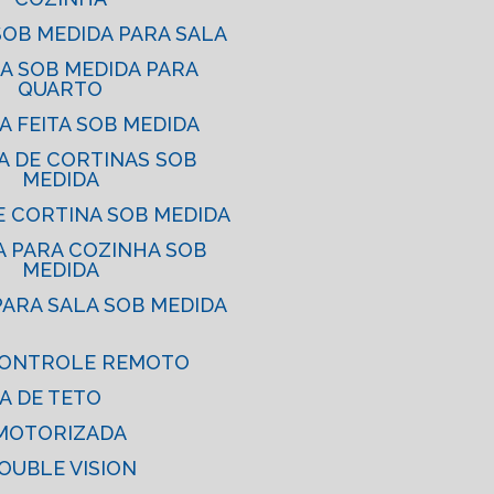
SOB MEDIDA PARA SALA
A SOB MEDIDA PARA
QUARTO
A FEITA SOB MEDIDA
A DE CORTINAS SOB
MEDIDA
E CORTINA SOB MEDIDA
 PARA COZINHA SOB
MEDIDA
PARA SALA SOB MEDIDA
CONTROLE REMOTO
A DE TETO
 MOTORIZADA
OUBLE VISION