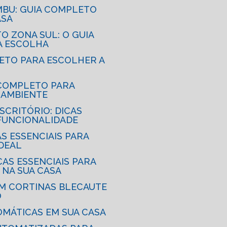
MBU: GUIA COMPLETO
ASA
O ZONA SUL: O GUIA
A ESCOLHA
LETO PARA ESCOLHER A
 COMPLETO PARA
 AMBIENTE
SCRITÓRIO: DICAS
 FUNCIONALIDADE
S ESSENCIAIS PARA
DEAL
CAS ESSENCIAIS PARA
 NA SUA CASA
M CORTINAS BLECAUTE
O
MÁTICAS EM SUA CASA