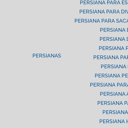
PERSIANA PARA E
PERSIANA PARA DI
PERSIANA PARA SA
PERSIANA
PERSIANA 
PERSIANA 
PERSIANAS
PERSIANA PA
PERSIANA
PERSIANA P
PERSIANA PAR
PERSIANA
PERSIANA 
PERSIANA
PERSIANA