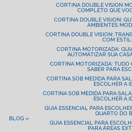
CORTINA DOUBLE VISION MO
COMPLETO QUE VOC
CORTINA DOUBLE VISION: G
AMBIENTES MO
CORTINA DOUBLE VISION: TRAN
COM ESTI
CORTINA MOTORIZADA: GUIA
AUTOMATIZAR SUA CASA
CORTINA MOTORIZADA: TUDO 
SABER PARA ES
CORTINA SOB MEDIDA PARA SAL
ESCOLHER A I
CORTINA SOB MEDIDA PARA SALA
ESCOLHER A I
GUIA ESSENCIAL PARA ESCOLHER
QUARTO DO 
BLOG
GUIA ESSENCIAL PARA ESCOLH
PARA ÁREAS EX