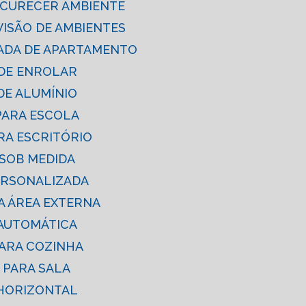
SCURECER AMBIENTE
VISÃO DE AMBIENTES
CADA DE APARTAMENTO
 DE ENROLAR
DE ALUMÍNIO
PARA ESCOLA
RA ESCRITÓRIO
 SOB MEDIDA
ERSONALIZADA
A ÁREA EXTERNA
 AUTOMÁTICA
PARA COZINHA
 PARA SALA
 HORIZONTAL