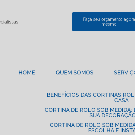
Faça seu orçamento agor
ialistas!
mesmo
SERVIÇ
HOME
QUEM SOMOS
BENEFÍCIOS DAS CORTINAS RO
CASA
CORTINA DE ROLO SOB MEDIDA: 
SUA DECORAÇÃO
CORTINA DE ROLO SOB MEDIDA
ESCOLHA E INST