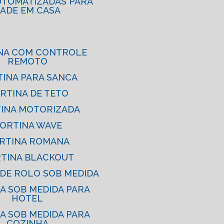
UTOMATIZADAS PARA
ADE EM CASA
NA COM CONTROLE
REMOTO
INA PARA SANCA
RTINA DE TETO
INA MOTORIZADA
ORTINA WAVE
RTINA ROMANA
TINA BLACKOUT
DE ROLO SOB MEDIDA
A SOB MEDIDA PARA
HOTEL
A SOB MEDIDA PARA
COZINHA