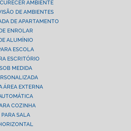
SCURECER AMBIENTE
VISÃO DE AMBIENTES
CADA DE APARTAMENTO
 DE ENROLAR
DE ALUMÍNIO
PARA ESCOLA
RA ESCRITÓRIO
 SOB MEDIDA
ERSONALIZADA
A ÁREA EXTERNA
 AUTOMÁTICA
PARA COZINHA
 PARA SALA
 HORIZONTAL