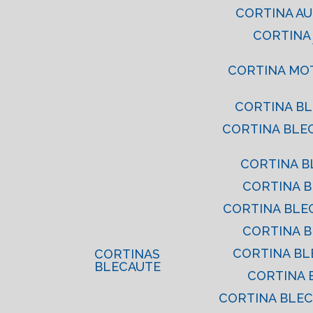
CORTINA AU
CORTINA
CORTINA MO
CORTINA BL
CORTINA BLE
CORTINA B
CORTINA B
CORTINA BLE
CORTINA B
CORTINA BL
CORTINAS
BLECAUTE
CORTINA 
CORTINA BLEC