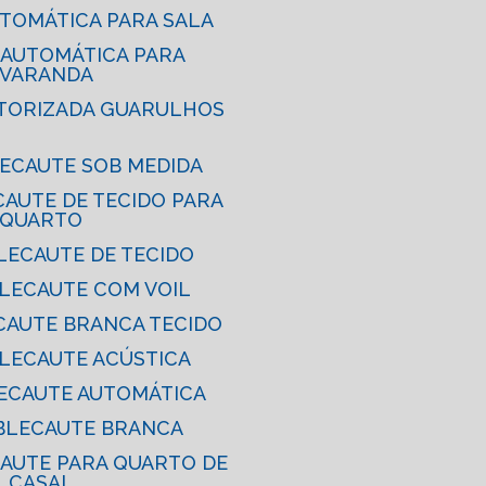
TOMÁTICA PARA SALA
 AUTOMÁTICA PARA
VARANDA
TORIZADA GUARULHOS
ECAUTE SOB MEDIDA
CAUTE DE TECIDO PARA
QUARTO
LECAUTE DE TECIDO
LECAUTE COM VOIL
CAUTE BRANCA TECIDO
LECAUTE ACÚSTICA
ECAUTE AUTOMÁTICA
BLECAUTE BRANCA
AUTE PARA QUARTO DE
CASAL