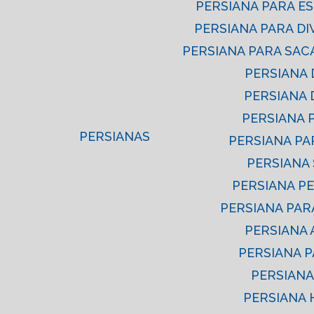
PERSIANA PARA E
PERSIANA PARA DI
PERSIANA PARA SA
PERSIANA
PERSIANA 
PERSIANA 
PERSIANAS
PERSIANA PA
PERSIANA
PERSIANA P
PERSIANA PAR
PERSIANA
PERSIANA 
PERSIANA
PERSIANA