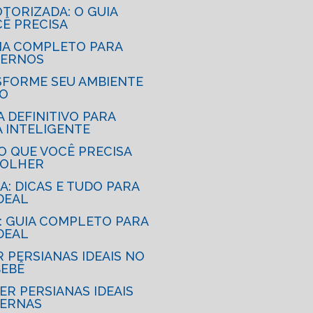
TORIZADA: O GUIA
Ê PRECISA
UIA COMPLETO PARA
DERNOS
SFORME SEU AMBIENTE
LO
 DEFINITIVO PARA
 INTELIGENTE
O QUE VOCÊ PRECISA
COLHER
A: DICAS E TUDO PARA
DEAL
: GUIA COMPLETO PARA
DEAL
 PERSIANAS IDEAIS NO
BEBÊ
ER PERSIANAS IDEAIS
TERNAS