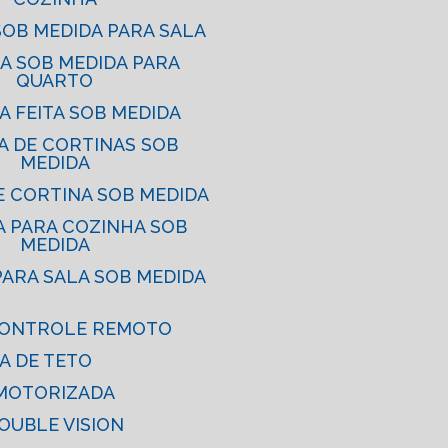
SOB MEDIDA PARA SALA
A SOB MEDIDA PARA
QUARTO
A FEITA SOB MEDIDA
A DE CORTINAS SOB
MEDIDA
E CORTINA SOB MEDIDA
 PARA COZINHA SOB
MEDIDA
PARA SALA SOB MEDIDA
CONTROLE REMOTO
A DE TETO
 MOTORIZADA
OUBLE VISION