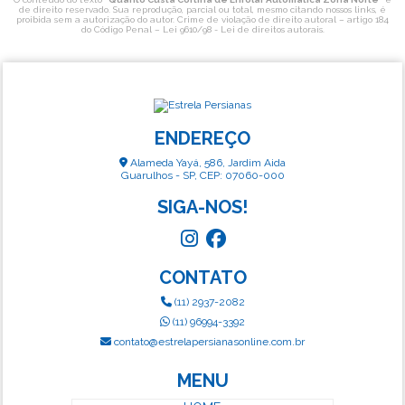
de direito reservado. Sua reprodução, parcial ou total, mesmo citando nossos links, é
proibida sem a autorização do autor. Crime de violação de direito autoral – artigo 184
do Código Penal –
Lei 9610/98 - Lei de direitos autorais
.
ENDEREÇO
Alameda Yayá, 586, Jardim Aida
Guarulhos - SP, CEP: 07060-000
SIGA-NOS!
CONTATO
(11) 2937-2082
(11) 96994-3392
contato@estrelapersianasonline.com.br
MENU