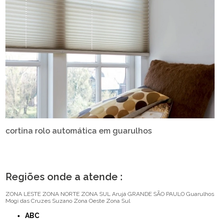
cortina rolo automática em guarulhos
Regiões onde a atende :
ZONA LESTE
ZONA NORTE
ZONA SUL
Arujá
GRANDE SÃO PAULO
Guarulhos
Mogi das Cruzes
Suzano
Zona Oeste
Zona Sul
ABC