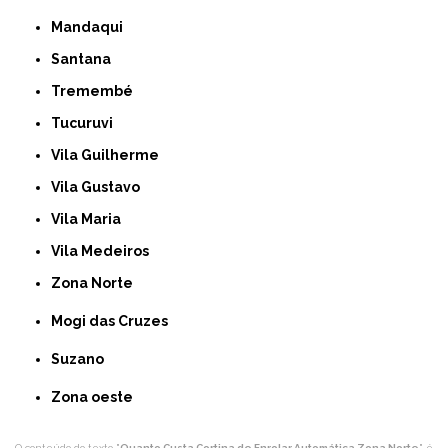
Mandaqui
Santana
Tremembé
Tucuruvi
Vila Guilherme
Vila Gustavo
Vila Maria
Vila Medeiros
Zona Norte
Mogi das Cruzes
Suzano
Zona oeste
O conteúdo do texto "
Quanto Custa Cortina de Enrolar Automática Zona Norte
" é