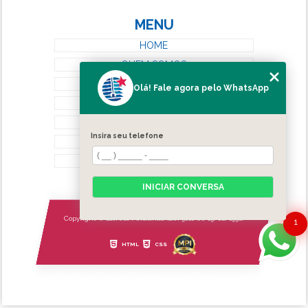
MENU
HOME
QUEM SOMOS
SERVIÇOS
Olá! Fale agora pelo WhatsApp
BLOG
CONTATO
Insira seu telefone
CATEGORIAS
MAPA DO SITE
INICIAR CONVERSA
Copyright © Estrela Persianas. (Lei 9610 de 19/02/1998)
1
HTML
CSS