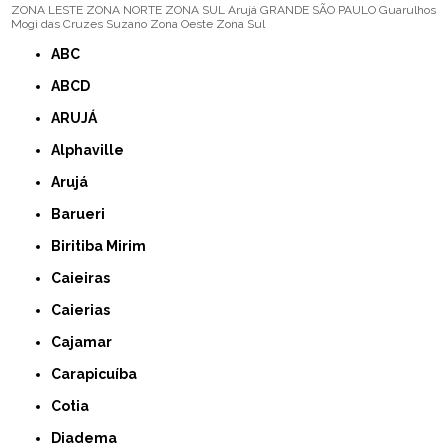
ZONA LESTE
ZONA NORTE
ZONA SUL
Arujá
GRANDE SÃO PAULO
Guarulhos
Mogi das Cruzes
Suzano
Zona Oeste
Zona Sul
ABC
ABCD
ARUJÁ
Alphaville
Arujá
Barueri
Biritiba Mirim
Caieiras
Caierias
Cajamar
Carapicuíba
Cotia
Diadema