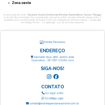
Zona oeste
O conteúdo do texto "
Quanto Custa Cortina de Enrolar Automática Torres Tibagy
"
é de direito reservado. Sua reprodução, parcial ou total, mesmo citando nossos links, é
proibida sem a autorização do autor. Crime de violação de direito autoral – artigo 184
do Código Penal –
Lei 9610/98 - Lei de direitos autorais
.
ENDEREÇO
Alameda Yayá, 586, Jardim Aida
Guarulhos - SP, CEP: 07060-000
SIGA-NOS!
CONTATO
(11) 2937-2082
(11) 96994-3392
contato@estrelapersianasonline.com.br