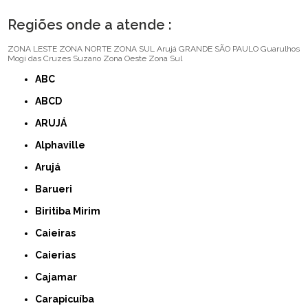
Regiões onde a atende :
ZONA LESTE
ZONA NORTE
ZONA SUL
Arujá
GRANDE SÃO PAULO
Guarulhos
Mogi das Cruzes
Suzano
Zona Oeste
Zona Sul
ABC
ABCD
ARUJÁ
Alphaville
Arujá
Barueri
Biritiba Mirim
Caieiras
Caierias
Cajamar
Carapicuíba