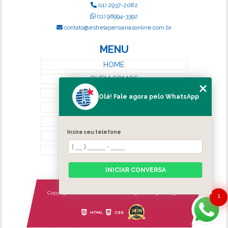
(11) 2937-2082
(11) 96994-3392
contato@estrelapersianasonline.com.br
MENU
HOME
QUEM SOMOS
SERVIÇOS
Olá! Fale agora pelo WhatsApp
BLOG
CONTATO
Insira seu telefone
CATEGORIAS
MAPA DO SITE
INICIAR CONVERSA
Copyright © Estrela Persianas. (Lei 9610 de 19/02/1998)
1
HTML
CSS