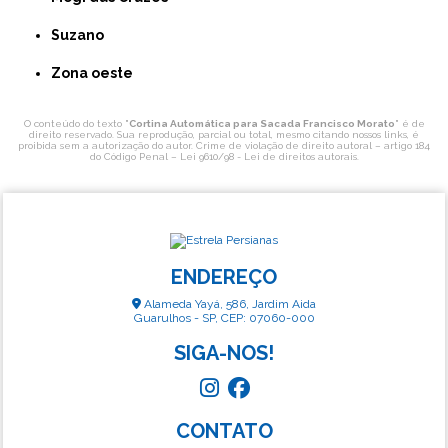
Suzano
Zona oeste
O conteúdo do texto "
Cortina Automática para Sacada Francisco Morato
" é de
direito reservado. Sua reprodução, parcial ou total, mesmo citando nossos links, é
proibida sem a autorização do autor. Crime de violação de direito autoral – artigo 184
do Código Penal –
Lei 9610/98 - Lei de direitos autorais
.
ENDEREÇO
Alameda Yayá, 586, Jardim Aida
Guarulhos - SP, CEP: 07060-000
SIGA-NOS!
CONTATO