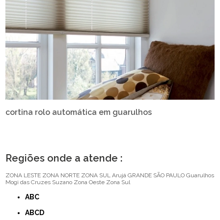
cortina rolo automática em guarulhos
Regiões onde a atende :
ZONA LESTE
ZONA NORTE
ZONA SUL
Arujá
GRANDE SÃO PAULO
Guarulhos
Mogi das Cruzes
Suzano
Zona Oeste
Zona Sul
ABC
ABCD