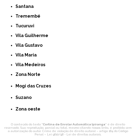
Santana
Tremembé
Tucuruvi
Vila Guilherme
Vila Gustavo
Vila Maria
Vila Medeiros
Zona Norte
Mogi das Cruzes
Suzano
Zona oeste
O conteúdo do texto "
Cortina de Enrolar Automática Ipiranga
" é de direito
reservado. Sua reprodução, parcial ou total, mesmo citando nossos links, é proibida sem
a autorização do autor. Crime de violação de direito autoral – artigo 184 do Código
Penal –
Lei 9610/98 - Lei de direitos autorais
.