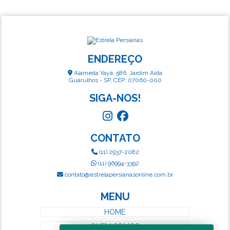
ENDEREÇO
Alameda Yayá, 586, Jardim Aida
Guarulhos - SP, CEP: 07060-000
SIGA-NOS!
CONTATO
(11) 2937-2082
(11) 96994-3392
contato@estrelapersianasonline.com.br
MENU
HOME
QUEM SOMOS