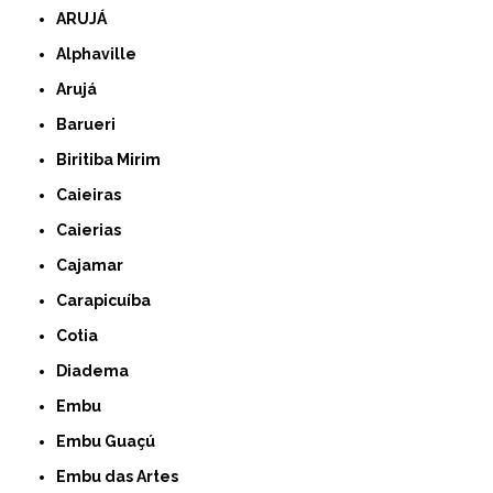
ARUJÁ
Alphaville
Arujá
Barueri
Biritiba Mirim
Caieiras
Caierias
Cajamar
Carapicuíba
Cotia
Diadema
Embu
Embu Guaçú
Embu das Artes