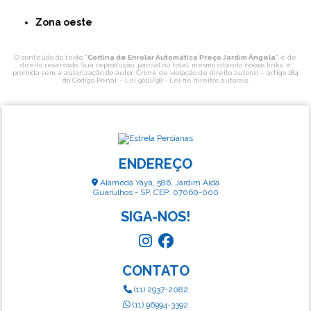
Zona oeste
O conteúdo do texto "
Cortina de Enrolar Automática Preço Jardim Ângela
" é de
direito reservado. Sua reprodução, parcial ou total, mesmo citando nossos links, é
proibida sem a autorização do autor. Crime de violação de direito autoral – artigo 184
do Código Penal –
Lei 9610/98 - Lei de direitos autorais
.
ENDEREÇO
Alameda Yayá, 586, Jardim Aida
Guarulhos - SP, CEP: 07060-000
SIGA-NOS!
CONTATO
(11) 2937-2082
(11) 96994-3392