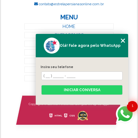
contato@estrelapersianasonline.com.br
MENU
HOME
QUEM SOMOS
SERVIÇOS
Olá! Fale agora pelo WhatsApp
BLOG
CONTATO
Insira seu telefone
CATEGORIAS
MAPA DO SITE
INICIAR CONVERSA
Copyright © Estrela Persianas. (Lei 9610 de 19/02/1998)
1
HTML
CSS