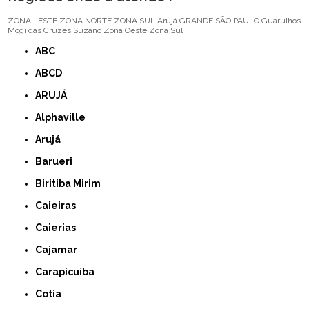
ZONA LESTE
ZONA NORTE
ZONA SUL
Arujá
GRANDE SÃO PAULO
Guarulhos
Mogi das Cruzes
Suzano
Zona Oeste
Zona Sul
ABC
ABCD
ARUJÁ
Alphaville
Arujá
Barueri
Biritiba Mirim
Caieiras
Caierias
Cajamar
Carapicuíba
Cotia