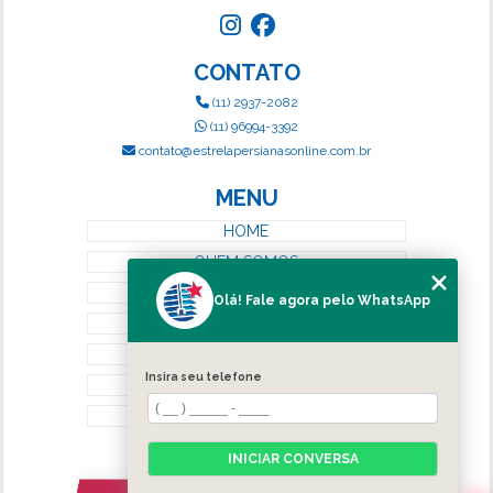
CONTATO
(11) 2937-2082
(11) 96994-3392
contato@estrelapersianasonline.com.br
MENU
HOME
QUEM SOMOS
SERVIÇOS
Olá! Fale agora pelo WhatsApp
BLOG
CONTATO
Insira seu telefone
CATEGORIAS
MAPA DO SITE
INICIAR CONVERSA