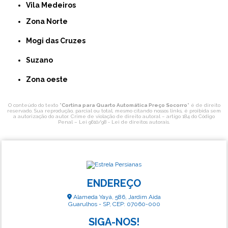
Vila Medeiros
Zona Norte
Mogi das Cruzes
Suzano
Zona oeste
O conteúdo do texto "
Cortina para Quarto Automática Preço Socorro
" é de direito
reservado. Sua reprodução, parcial ou total, mesmo citando nossos links, é proibida sem
a autorização do autor. Crime de violação de direito autoral – artigo 184 do Código
Penal –
Lei 9610/98 - Lei de direitos autorais
.
ENDEREÇO
Alameda Yayá, 586, Jardim Aida
Guarulhos - SP, CEP: 07060-000
SIGA-NOS!