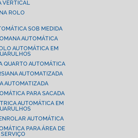
A VERTICAL
ANA ROLO
TOMÁTICA SOB MEDIDA
ROMANA AUTOMÁTICA
OLO AUTOMÁTICA EM
UARULHOS
A QUARTO AUTOMÁTICA
RSIANA AUTOMATIZADA
A AUTOMATIZADA
OMÁTICA PARA SACADA
TRICA AUTOMÁTICA EM
UARULHOS
 ENROLAR AUTOMÁTICA
OMÁTICA PARA ÁREA DE
SERVIÇO