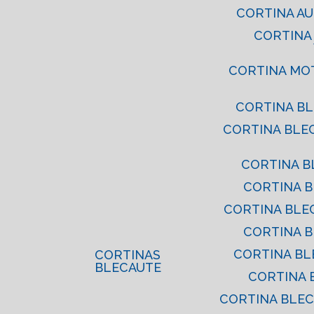
CORTINA AU
CORTINA
CORTINA MO
CORTINA BL
CORTINA BLE
CORTINA B
CORTINA B
CORTINA BLE
CORTINA B
CORTINA BL
CORTINAS
BLECAUTE
CORTINA 
CORTINA BLEC