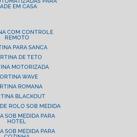
UTOMATIZADAS PARA
ADE EM CASA
NA COM CONTROLE
REMOTO
INA PARA SANCA
RTINA DE TETO
INA MOTORIZADA
ORTINA WAVE
RTINA ROMANA
TINA BLACKOUT
DE ROLO SOB MEDIDA
A SOB MEDIDA PARA
HOTEL
A SOB MEDIDA PARA
COZINHA