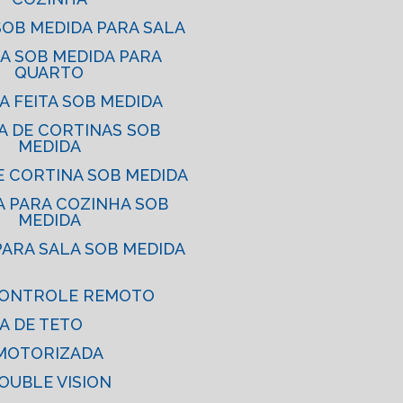
SOB MEDIDA PARA SALA
A SOB MEDIDA PARA
QUARTO
A FEITA SOB MEDIDA
A DE CORTINAS SOB
MEDIDA
E CORTINA SOB MEDIDA
 PARA COZINHA SOB
MEDIDA
PARA SALA SOB MEDIDA
CONTROLE REMOTO
A DE TETO
 MOTORIZADA
OUBLE VISION