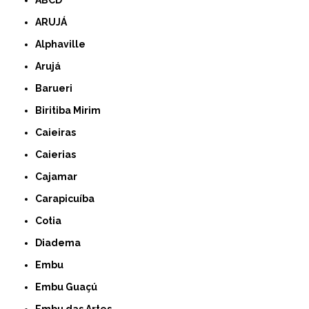
ABCD
ARUJÁ
Alphaville
Arujá
Barueri
Biritiba Mirim
Caieiras
Caierias
Cajamar
Carapicuíba
Cotia
Diadema
Embu
Embu Guaçú