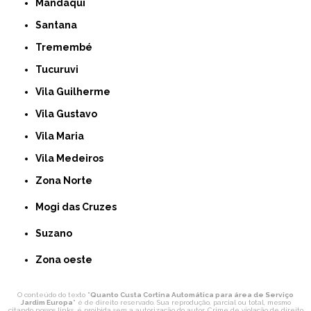
Mandaqui
Santana
Tremembé
Tucuruvi
Vila Guilherme
Vila Gustavo
Vila Maria
Vila Medeiros
Zona Norte
Mogi das Cruzes
Suzano
Zona oeste
O conteúdo do texto "
Quanto Custa Cortina Automática para área de Serviço
Jardim Europa
" é de direito reservado. Sua reprodução, parcial ou total, mesmo
citando nossos links, é proibida sem a autorização do autor. Crime de violação de direito