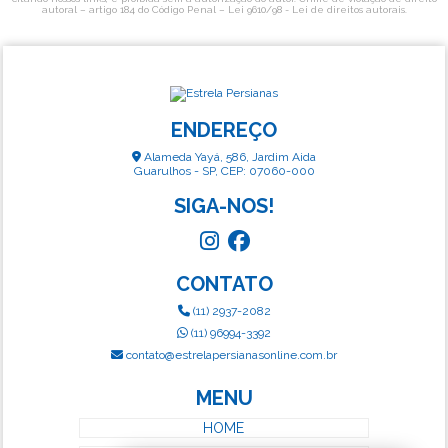
autoral – artigo 184 do Código Penal –
Lei 9610/98 - Lei de direitos autorais
.
ENDEREÇO
Alameda Yayá, 586, Jardim Aida
Guarulhos - SP, CEP: 07060-000
SIGA-NOS!
CONTATO
(11) 2937-2082
(11) 96994-3392
contato@estrelapersianasonline.com.br
MENU
HOME