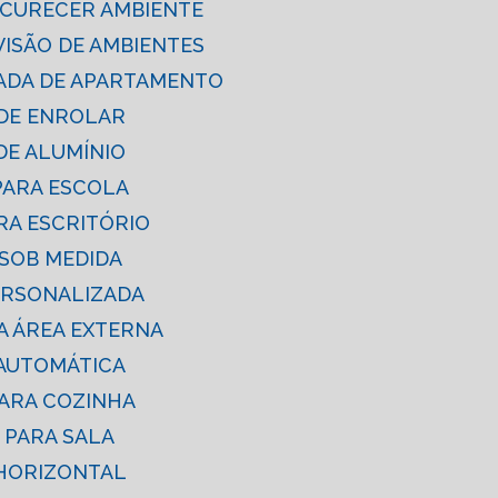
SCURECER AMBIENTE
VISÃO DE AMBIENTES
CADA DE APARTAMENTO
 DE ENROLAR
DE ALUMÍNIO
PARA ESCOLA
RA ESCRITÓRIO
 SOB MEDIDA
ERSONALIZADA
A ÁREA EXTERNA
 AUTOMÁTICA
PARA COZINHA
 PARA SALA
 HORIZONTAL