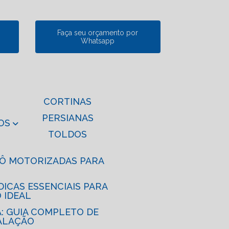
a
Faça seu orçamento por
Whatsapp
CORTINAS
PERSIANAS
OS
TOLDOS
LÔ MOTORIZADAS PARA
DICAS ESSENCIAIS PARA
 IDEAL
: GUIA COMPLETO DE
ALAÇÃO