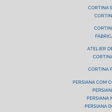
CORTINA 
CORTIN
CORTIN
FÁBRIC
ATELIER D
CORTINA
CORTINA 
PERSIANA COM 
PERSIAN
PERSIANA
PERSIANA D