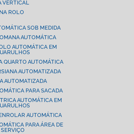
A VERTICAL
ANA ROLO
TOMÁTICA SOB MEDIDA
ROMANA AUTOMÁTICA
OLO AUTOMÁTICA EM
UARULHOS
A QUARTO AUTOMÁTICA
RSIANA AUTOMATIZADA
A AUTOMATIZADA
OMÁTICA PARA SACADA
TRICA AUTOMÁTICA EM
UARULHOS
 ENROLAR AUTOMÁTICA
OMÁTICA PARA ÁREA DE
SERVIÇO