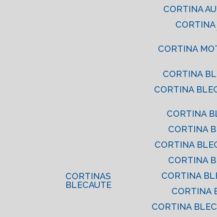
CORTINA AU
CORTINA
CORTINA MO
CORTINA BL
CORTINA BLE
CORTINA B
CORTINA B
CORTINA BLE
CORTINA B
CORTINA BL
CORTINAS
BLECAUTE
CORTINA 
CORTINA BLEC