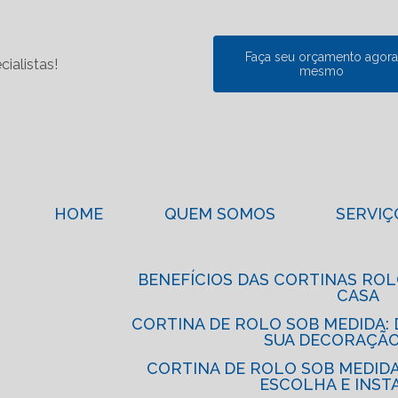
Faça seu orçamento agor
ialistas!
mesmo
SERVIÇ
HOME
QUEM SOMOS
BENEFÍCIOS DAS CORTINAS RO
CASA
CORTINA DE ROLO SOB MEDIDA: 
SUA DECORAÇÃO
CORTINA DE ROLO SOB MEDIDA
ESCOLHA E INST