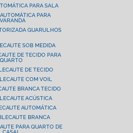
TOMÁTICA PARA SALA
 AUTOMÁTICA PARA
VARANDA
TORIZADA GUARULHOS
ECAUTE SOB MEDIDA
CAUTE DE TECIDO PARA
QUARTO
LECAUTE DE TECIDO
LECAUTE COM VOIL
CAUTE BRANCA TECIDO
LECAUTE ACÚSTICA
ECAUTE AUTOMÁTICA
BLECAUTE BRANCA
AUTE PARA QUARTO DE
CASAL