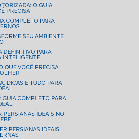
TORIZADA: O GUIA
Ê PRECISA
UIA COMPLETO PARA
DERNOS
SFORME SEU AMBIENTE
LO
 DEFINITIVO PARA
 INTELIGENTE
O QUE VOCÊ PRECISA
COLHER
A: DICAS E TUDO PARA
DEAL
: GUIA COMPLETO PARA
DEAL
 PERSIANAS IDEAIS NO
BEBÊ
ER PERSIANAS IDEAIS
TERNAS