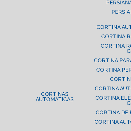
PERSIAN
PERSI
CORTINA AU
CORTINA 
CORTINA R
G
CORTINA PAR
CORTINA PE
CORTIN
CORTINA AUT
CORTINAS
CORTINA ELÉ
AUTOMÁTICAS
G
CORTINA DE
CORTINA AUT