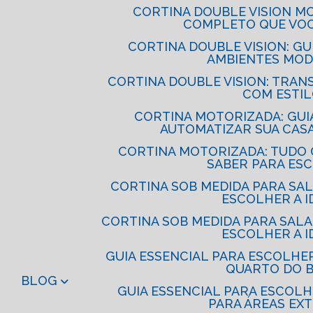
CORTINA DOUBLE VISION MO
COMPLETO QUE VOC
CORTINA DOUBLE VISION: G
AMBIENTES MO
CORTINA DOUBLE VISION: TRAN
COM ESTI
CORTINA MOTORIZADA: GUIA
AUTOMATIZAR SUA CASA
CORTINA MOTORIZADA: TUDO 
SABER PARA ES
CORTINA SOB MEDIDA PARA SAL
ESCOLHER A I
CORTINA SOB MEDIDA PARA SALA
ESCOLHER A I
GUIA ESSENCIAL PARA ESCOLHER
QUARTO DO 
BLOG
GUIA ESSENCIAL PARA ESCOLH
PARA ÁREAS EX