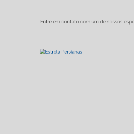
Entre em contato com um de nossos espec