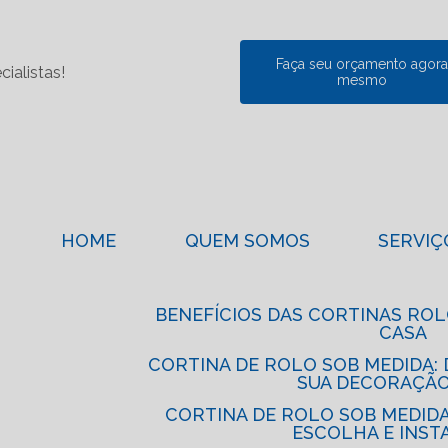
Faça seu orçamento agor
ialistas!
mesmo
SERVIÇ
HOME
QUEM SOMOS
BENEFÍCIOS DAS CORTINAS RO
CASA
CORTINA DE ROLO SOB MEDIDA: 
SUA DECORAÇÃO
CORTINA DE ROLO SOB MEDIDA
ESCOLHA E INST