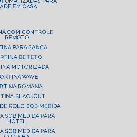
UTOMATIZADAS PARA
ADE EM CASA
NA COM CONTROLE
REMOTO
INA PARA SANCA
RTINA DE TETO
INA MOTORIZADA
ORTINA WAVE
RTINA ROMANA
TINA BLACKOUT
DE ROLO SOB MEDIDA
A SOB MEDIDA PARA
HOTEL
A SOB MEDIDA PARA
COZINHA