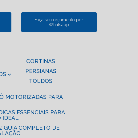
a
Faça seu orçamento por
Whatsapp
CORTINAS
PERSIANAS
OS
TOLDOS
LÔ MOTORIZADAS PARA
DICAS ESSENCIAIS PARA
 IDEAL
: GUIA COMPLETO DE
ALAÇÃO