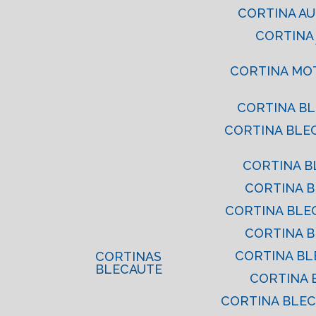
CORTINA AU
CORTINA
CORTINA MO
CORTINA BL
CORTINA BLE
CORTINA B
CORTINA B
CORTINA BLE
CORTINA B
CORTINA BL
CORTINAS
BLECAUTE
CORTINA 
CORTINA BLEC