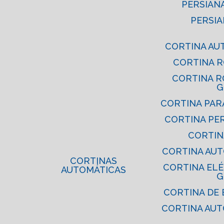
PERSIAN
PERSI
CORTINA AU
CORTINA 
CORTINA R
G
CORTINA PAR
CORTINA PE
CORTIN
CORTINA AUT
CORTINAS
CORTINA ELÉ
AUTOMÁTICAS
G
CORTINA DE
CORTINA AUT