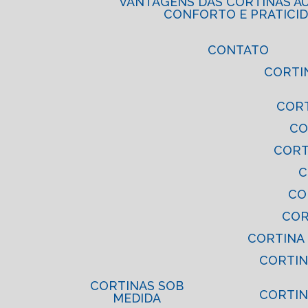
VANTAGENS DAS CORTINAS A
CONFORTO E PRATICID
CONTATO
CORTI
CORT
CO
CORT
C
CO
COR
CORTINA 
CORTIN
CORTINAS SOB
CORTIN
MEDIDA