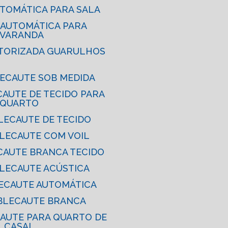
TOMÁTICA PARA SALA
 AUTOMÁTICA PARA
VARANDA
TORIZADA GUARULHOS
ECAUTE SOB MEDIDA
CAUTE DE TECIDO PARA
QUARTO
LECAUTE DE TECIDO
LECAUTE COM VOIL
CAUTE BRANCA TECIDO
LECAUTE ACÚSTICA
ECAUTE AUTOMÁTICA
BLECAUTE BRANCA
AUTE PARA QUARTO DE
CASAL