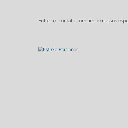
Entre em contato com um de nossos espec