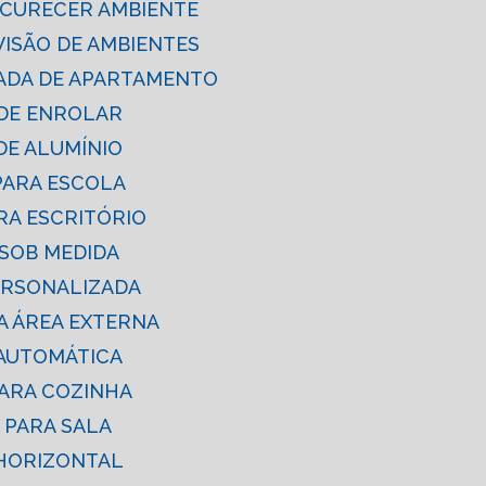
SCURECER AMBIENTE
VISÃO DE AMBIENTES
CADA DE APARTAMENTO
 DE ENROLAR
DE ALUMÍNIO
PARA ESCOLA
RA ESCRITÓRIO
 SOB MEDIDA
ERSONALIZADA
A ÁREA EXTERNA
 AUTOMÁTICA
PARA COZINHA
 PARA SALA
 HORIZONTAL