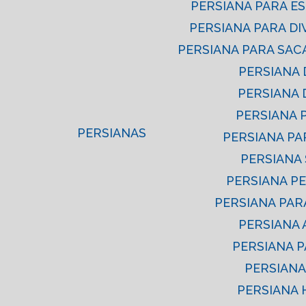
PERSIANA PARA E
PERSIANA PARA DI
PERSIANA PARA SA
PERSIANA
PERSIANA 
PERSIANA 
PERSIANAS
PERSIANA PA
PERSIANA
PERSIANA P
PERSIANA PAR
PERSIANA
PERSIANA 
PERSIANA
PERSIANA