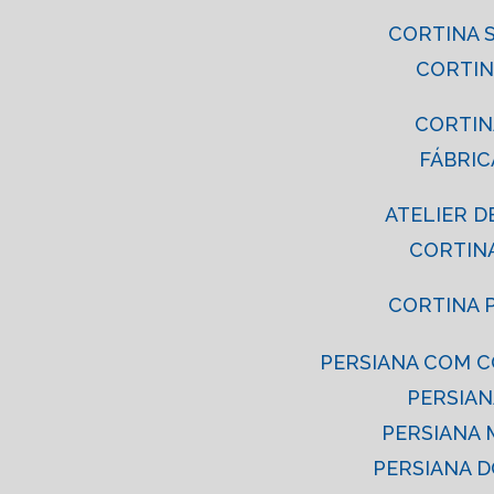
CORTINA 
CORTIN
CORTIN
FÁBRIC
ATELIER D
CORTINA
CORTINA 
PERSIANA COM 
PERSIAN
PERSIANA
PERSIANA D