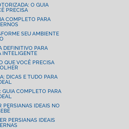
TORIZADA: O GUIA
Ê PRECISA
UIA COMPLETO PARA
DERNOS
SFORME SEU AMBIENTE
LO
 DEFINITIVO PARA
 INTELIGENTE
O QUE VOCÊ PRECISA
COLHER
A: DICAS E TUDO PARA
DEAL
: GUIA COMPLETO PARA
DEAL
 PERSIANAS IDEAIS NO
BEBÊ
ER PERSIANAS IDEAIS
TERNAS