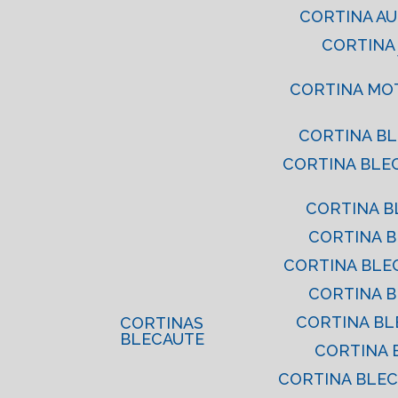
CORTINA AU
CORTINA
CORTINA MO
CORTINA BL
CORTINA BLE
CORTINA B
CORTINA B
CORTINA BLE
CORTINA B
CORTINA BL
CORTINAS
BLECAUTE
CORTINA 
CORTINA BLEC