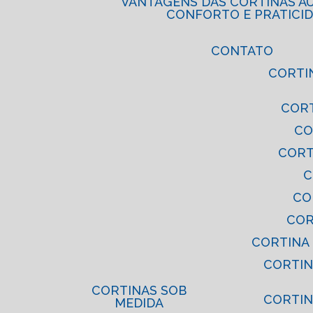
VANTAGENS DAS CORTINAS A
CONFORTO E PRATICID
CONTATO
CORTI
CORT
CO
CORT
C
CO
COR
CORTINA 
CORTIN
CORTINAS SOB
CORTIN
MEDIDA