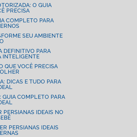
TORIZADA: O GUIA
Ê PRECISA
UIA COMPLETO PARA
DERNOS
SFORME SEU AMBIENTE
LO
 DEFINITIVO PARA
 INTELIGENTE
O QUE VOCÊ PRECISA
COLHER
A: DICAS E TUDO PARA
DEAL
: GUIA COMPLETO PARA
DEAL
 PERSIANAS IDEAIS NO
BEBÊ
ER PERSIANAS IDEAIS
TERNAS