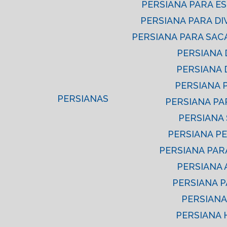
PERSIANA PARA E
PERSIANA PARA DI
PERSIANA PARA SA
PERSIANA
PERSIANA 
PERSIANA 
PERSIANAS
PERSIANA PA
PERSIANA
PERSIANA P
PERSIANA PAR
PERSIANA
PERSIANA 
PERSIANA
PERSIANA