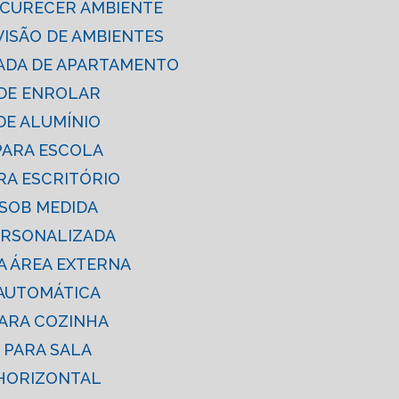
SCURECER AMBIENTE
VISÃO DE AMBIENTES
CADA DE APARTAMENTO
 DE ENROLAR
DE ALUMÍNIO
PARA ESCOLA
RA ESCRITÓRIO
 SOB MEDIDA
ERSONALIZADA
A ÁREA EXTERNA
 AUTOMÁTICA
PARA COZINHA
 PARA SALA
 HORIZONTAL