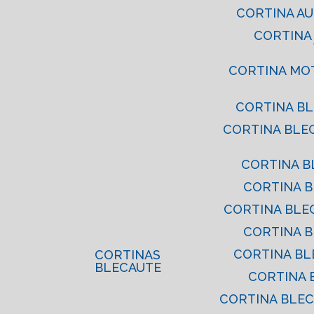
CORTINA AU
CORTINA
CORTINA MO
CORTINA BL
CORTINA BLE
CORTINA B
CORTINA B
CORTINA BLE
CORTINA B
CORTINA BL
CORTINAS
BLECAUTE
CORTINA 
CORTINA BLEC