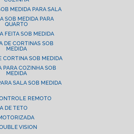
SOB MEDIDA PARA SALA
A SOB MEDIDA PARA
QUARTO
A FEITA SOB MEDIDA
A DE CORTINAS SOB
MEDIDA
E CORTINA SOB MEDIDA
 PARA COZINHA SOB
MEDIDA
PARA SALA SOB MEDIDA
CONTROLE REMOTO
A DE TETO
 MOTORIZADA
OUBLE VISION