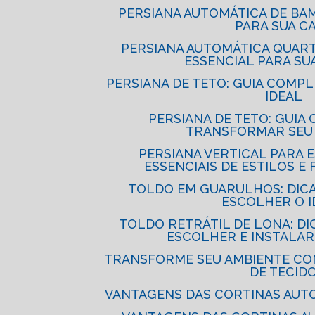
PERSIANA AUTOMÁTICA DE BA
PARA SUA C
PERSIANA AUTOMÁTICA QUART
ESSENCIAL PARA SU
PERSIANA DE TETO: GUIA COMP
IDEAL
PERSIANA DE TETO: GUIA
TRANSFORMAR SEU
PERSIANA VERTICAL PARA E
ESSENCIAIS DE ESTILOS E
TOLDO EM GUARULHOS: DICA
ESCOLHER O I
TOLDO RETRÁTIL DE LONA: DI
ESCOLHER E INSTALAR
TRANSFORME SEU AMBIENTE CO
DE TECID
VANTAGENS DAS CORTINAS AUTO