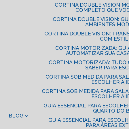
CORTINA DOUBLE VISION MO
COMPLETO QUE VOC
CORTINA DOUBLE VISION: G
AMBIENTES MO
CORTINA DOUBLE VISION: TRAN
COM ESTI
CORTINA MOTORIZADA: GUIA
AUTOMATIZAR SUA CASA
CORTINA MOTORIZADA: TUDO 
SABER PARA ES
CORTINA SOB MEDIDA PARA SAL
ESCOLHER A I
CORTINA SOB MEDIDA PARA SALA
ESCOLHER A I
GUIA ESSENCIAL PARA ESCOLHER
QUARTO DO 
BLOG
GUIA ESSENCIAL PARA ESCOLH
PARA ÁREAS EX