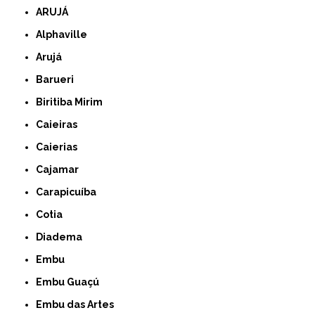
ARUJÁ
Alphaville
Arujá
Barueri
Biritiba Mirim
Caieiras
Caierias
Cajamar
Carapicuíba
Cotia
Diadema
Embu
Embu Guaçú
Embu das Artes