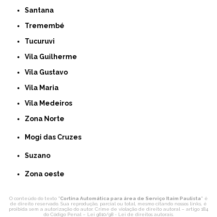
Santana
Tremembé
Tucuruvi
Vila Guilherme
Vila Gustavo
Vila Maria
Vila Medeiros
Zona Norte
Mogi das Cruzes
Suzano
Zona oeste
O conteúdo do texto "
Cortina Automática para área de Serviço Itaim Paulista
" é
de direito reservado. Sua reprodução, parcial ou total, mesmo citando nossos links, é
proibida sem a autorização do autor. Crime de violação de direito autoral – artigo 184
do Código Penal –
Lei 9610/98 - Lei de direitos autorais
.