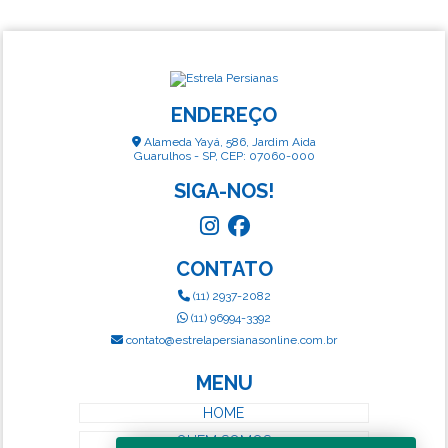
ENDEREÇO
Alameda Yayá, 586, Jardim Aida
Guarulhos - SP, CEP: 07060-000
SIGA-NOS!
CONTATO
(11) 2937-2082
(11) 96994-3392
contato@estrelapersianasonline.com.br
MENU
HOME
QUEM SOMOS