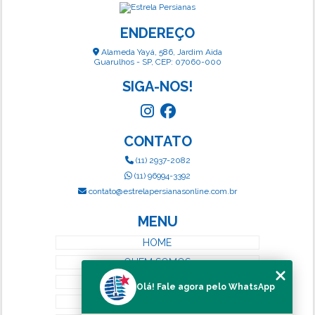
ENDEREÇO
Alameda Yayá, 586, Jardim Aida
Guarulhos - SP, CEP: 07060-000
SIGA-NOS!
CONTATO
(11) 2937-2082
(11) 96994-3392
contato@estrelapersianasonline.com.br
MENU
HOME
QUEM SOMOS
SERVIÇOS
Olá! Fale agora pelo WhatsApp
BLOG