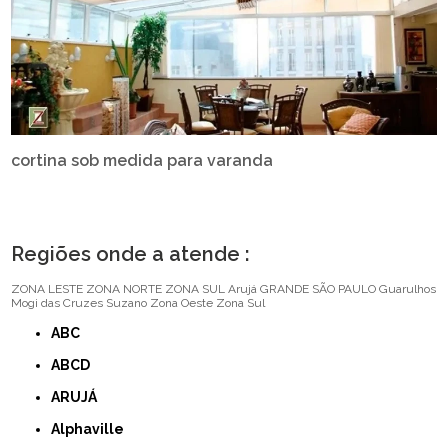
cortina sob medida para varanda
Regiões onde a atende :
ZONA LESTE
ZONA NORTE
ZONA SUL
Arujá
GRANDE SÃO PAULO
Guarulhos
Mogi das Cruzes
Suzano
Zona Oeste
Zona Sul
ABC
ABCD
ARUJÁ
Alphaville