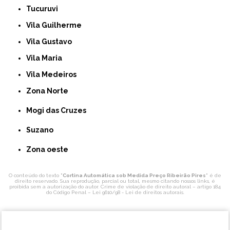
Tucuruvi
Vila Guilherme
Vila Gustavo
Vila Maria
Vila Medeiros
Zona Norte
Mogi das Cruzes
Suzano
Zona oeste
O conteúdo do texto "
Cortina Automática sob Medida Preço Ribeirão Pires
" é de
direito reservado. Sua reprodução, parcial ou total, mesmo citando nossos links, é
proibida sem a autorização do autor. Crime de violação de direito autoral – artigo 184
do Código Penal –
Lei 9610/98 - Lei de direitos autorais
.