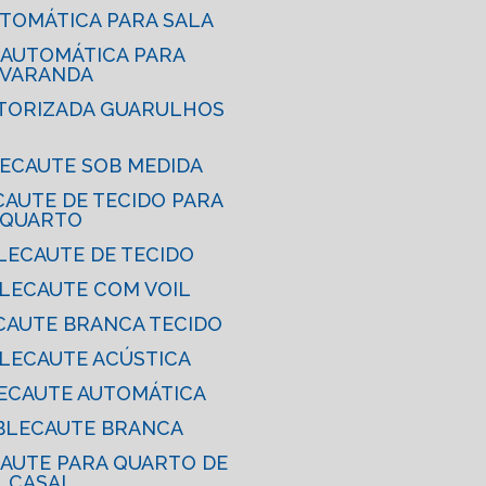
TOMÁTICA PARA SALA
 AUTOMÁTICA PARA
VARANDA
TORIZADA GUARULHOS
ECAUTE SOB MEDIDA
CAUTE DE TECIDO PARA
QUARTO
LECAUTE DE TECIDO
LECAUTE COM VOIL
CAUTE BRANCA TECIDO
LECAUTE ACÚSTICA
ECAUTE AUTOMÁTICA
BLECAUTE BRANCA
AUTE PARA QUARTO DE
CASAL