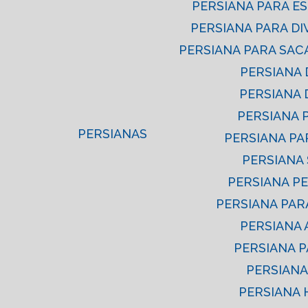
PERSIANA PARA E
PERSIANA PARA DI
PERSIANA PARA SA
PERSIANA
PERSIANA 
PERSIANA 
PERSIANAS
PERSIANA PA
PERSIANA
PERSIANA P
PERSIANA PAR
PERSIANA
PERSIANA 
PERSIANA
PERSIANA