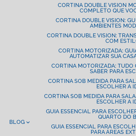
CORTINA DOUBLE VISION MO
COMPLETO QUE VOC
CORTINA DOUBLE VISION: G
AMBIENTES MO
CORTINA DOUBLE VISION: TRAN
COM ESTI
CORTINA MOTORIZADA: GUIA
AUTOMATIZAR SUA CASA
CORTINA MOTORIZADA: TUDO 
SABER PARA ES
CORTINA SOB MEDIDA PARA SAL
ESCOLHER A I
CORTINA SOB MEDIDA PARA SALA
ESCOLHER A I
GUIA ESSENCIAL PARA ESCOLHER
QUARTO DO 
BLOG
GUIA ESSENCIAL PARA ESCOLH
PARA ÁREAS EX