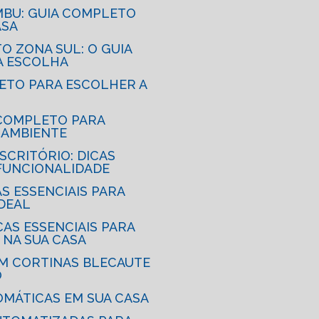
MBU: GUIA COMPLETO
ASA
O ZONA SUL: O GUIA
A ESCOLHA
LETO PARA ESCOLHER A
 COMPLETO PARA
 AMBIENTE
SCRITÓRIO: DICAS
 FUNCIONALIDADE
S ESSENCIAIS PARA
DEAL
CAS ESSENCIAIS PARA
 NA SUA CASA
M CORTINAS BLECAUTE
O
MÁTICAS EM SUA CASA