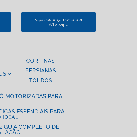
a
Faça seu orçamento por
Whatsapp
CORTINAS
PERSIANAS
OS
TOLDOS
LÔ MOTORIZADAS PARA
DICAS ESSENCIAIS PARA
 IDEAL
: GUIA COMPLETO DE
ALAÇÃO