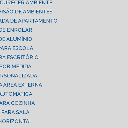
SCURECER AMBIENTE
VISÃO DE AMBIENTES
CADA DE APARTAMENTO
 DE ENROLAR
DE ALUMÍNIO
PARA ESCOLA
RA ESCRITÓRIO
 SOB MEDIDA
ERSONALIZADA
A ÁREA EXTERNA
 AUTOMÁTICA
PARA COZINHA
 PARA SALA
 HORIZONTAL