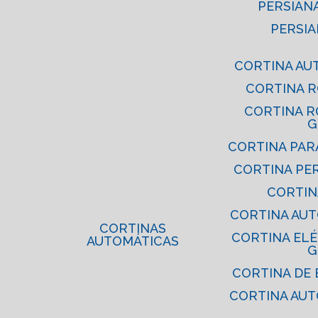
PERSIAN
PERSI
CORTINA AU
CORTINA 
CORTINA R
G
CORTINA PAR
CORTINA PE
CORTIN
CORTINA AUT
CORTINAS
CORTINA ELÉ
AUTOMÁTICAS
G
CORTINA DE
CORTINA AUT