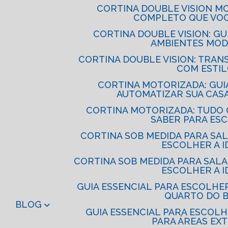
CORTINA DOUBLE VISION MO
COMPLETO QUE VOC
CORTINA DOUBLE VISION: G
AMBIENTES MO
CORTINA DOUBLE VISION: TRAN
COM ESTI
CORTINA MOTORIZADA: GUIA
AUTOMATIZAR SUA CASA
CORTINA MOTORIZADA: TUDO 
SABER PARA ES
CORTINA SOB MEDIDA PARA SAL
ESCOLHER A I
CORTINA SOB MEDIDA PARA SALA
ESCOLHER A I
GUIA ESSENCIAL PARA ESCOLHER
QUARTO DO 
BLOG
GUIA ESSENCIAL PARA ESCOLH
PARA ÁREAS EX