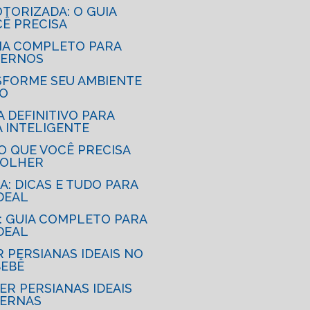
TORIZADA: O GUIA
Ê PRECISA
UIA COMPLETO PARA
DERNOS
SFORME SEU AMBIENTE
LO
 DEFINITIVO PARA
 INTELIGENTE
O QUE VOCÊ PRECISA
COLHER
A: DICAS E TUDO PARA
DEAL
: GUIA COMPLETO PARA
DEAL
 PERSIANAS IDEAIS NO
BEBÊ
ER PERSIANAS IDEAIS
TERNAS