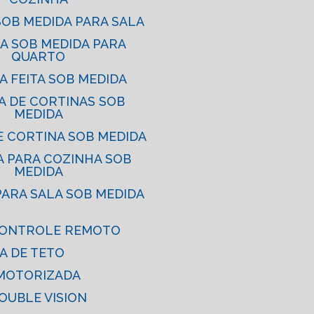
SOB MEDIDA PARA SALA
A SOB MEDIDA PARA
QUARTO
A FEITA SOB MEDIDA
A DE CORTINAS SOB
MEDIDA
E CORTINA SOB MEDIDA
 PARA COZINHA SOB
MEDIDA
PARA SALA SOB MEDIDA
CONTROLE REMOTO
A DE TETO
 MOTORIZADA
OUBLE VISION