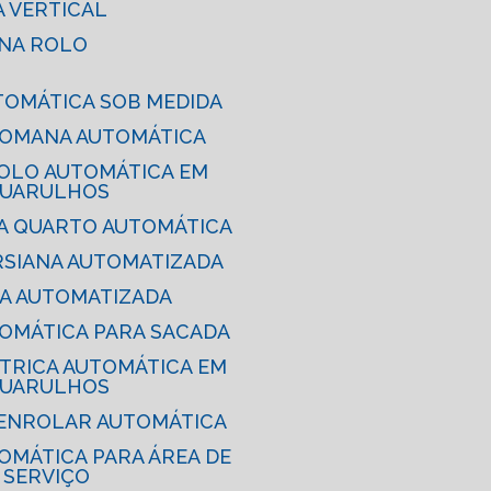
A VERTICAL
ANA ROLO
TOMÁTICA SOB MEDIDA
ROMANA AUTOMÁTICA
OLO AUTOMÁTICA EM
UARULHOS
A QUARTO AUTOMÁTICA
RSIANA AUTOMATIZADA
A AUTOMATIZADA
OMÁTICA PARA SACADA
TRICA AUTOMÁTICA EM
UARULHOS
 ENROLAR AUTOMÁTICA
OMÁTICA PARA ÁREA DE
SERVIÇO