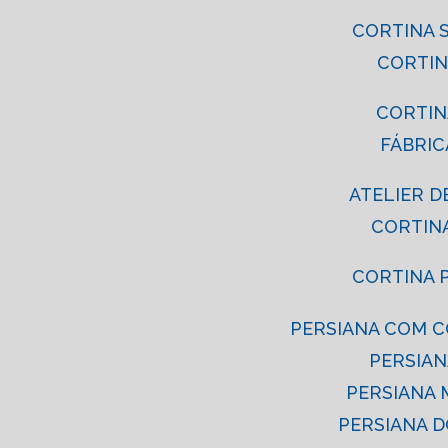
CORTINA 
CORTIN
CORTIN
FÁBRIC
ATELIER D
CORTINA
CORTINA 
PERSIANA COM 
PERSIAN
PERSIANA
PERSIANA D