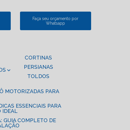
a
Faça seu orçamento por
Whatsapp
CORTINAS
PERSIANAS
OS
TOLDOS
LÔ MOTORIZADAS PARA
DICAS ESSENCIAIS PARA
 IDEAL
: GUIA COMPLETO DE
ALAÇÃO