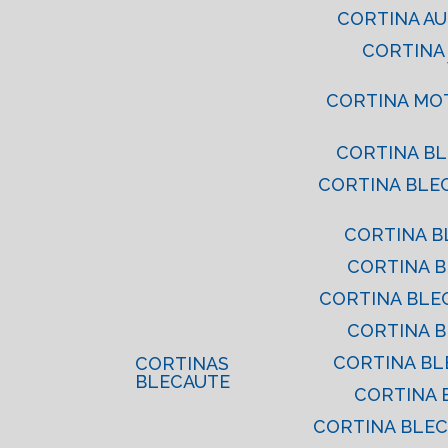
CORTINA AU
CORTINA
CORTINA MO
CORTINA BL
CORTINA BLE
CORTINA B
CORTINA B
CORTINA BLE
CORTINA B
CORTINA BL
CORTINAS
BLECAUTE
CORTINA 
CORTINA BLEC