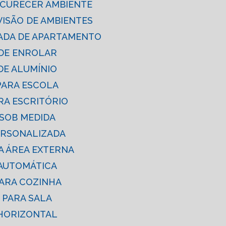
SCURECER AMBIENTE
VISÃO DE AMBIENTES
CADA DE APARTAMENTO
 DE ENROLAR
DE ALUMÍNIO
PARA ESCOLA
RA ESCRITÓRIO
 SOB MEDIDA
ERSONALIZADA
A ÁREA EXTERNA
 AUTOMÁTICA
PARA COZINHA
 PARA SALA
 HORIZONTAL