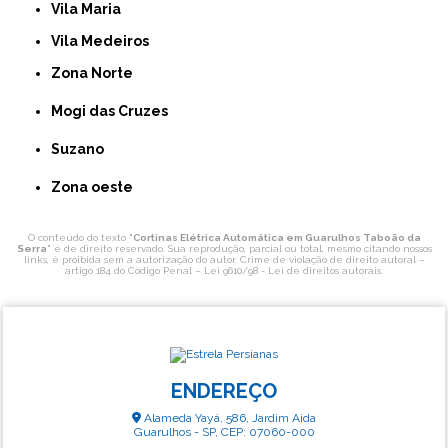
Vila Maria
Vila Medeiros
Zona Norte
Mogi das Cruzes
Suzano
Zona oeste
O conteúdo do texto "
Cortinas Elétrica Automática em Guarulhos Taboão da
Serra
" é de direito reservado. Sua reprodução, parcial ou total, mesmo citando nossos
links, é proibida sem a autorização do autor. Crime de violação de direito autoral –
artigo 184 do Código Penal –
Lei 9610/98 - Lei de direitos autorais
.
ENDEREÇO
Alameda Yayá, 586, Jardim Aida
Guarulhos - SP, CEP: 07060-000