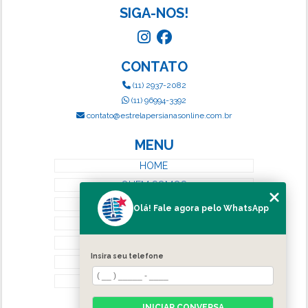
SIGA-NOS!
CONTATO
(11) 2937-2082
(11) 96994-3392
contato@estrelapersianasonline.com.br
MENU
HOME
QUEM SOMOS
SERVIÇOS
Olá! Fale agora pelo WhatsApp
BLOG
CONTATO
Insira seu telefone
CATEGORIAS
MAPA DO SITE
INICIAR CONVERSA