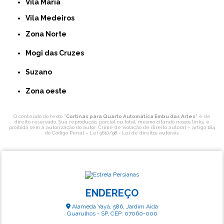
Vila Maria
Vila Medeiros
Zona Norte
Mogi das Cruzes
Suzano
Zona oeste
O conteúdo do texto "
Cortinas para Quarto Automática Embu das Artes
" é de
direito reservado. Sua reprodução, parcial ou total, mesmo citando nossos links, é
proibida sem a autorização do autor. Crime de violação de direito autoral – artigo 184
do Código Penal –
Lei 9610/98 - Lei de direitos autorais
.
ENDEREÇO
Alameda Yayá, 586, Jardim Aida
Guarulhos - SP, CEP: 07060-000