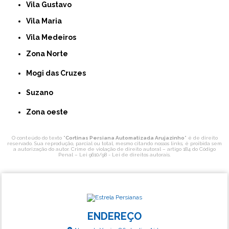
Vila Gustavo
Vila Maria
Vila Medeiros
Zona Norte
Mogi das Cruzes
Suzano
Zona oeste
O conteúdo do texto "
Cortinas Persiana Automatizada Arujazinho
" é de direito
reservado. Sua reprodução, parcial ou total, mesmo citando nossos links, é proibida sem
a autorização do autor. Crime de violação de direito autoral – artigo 184 do Código
Penal –
Lei 9610/98 - Lei de direitos autorais
.
ENDEREÇO