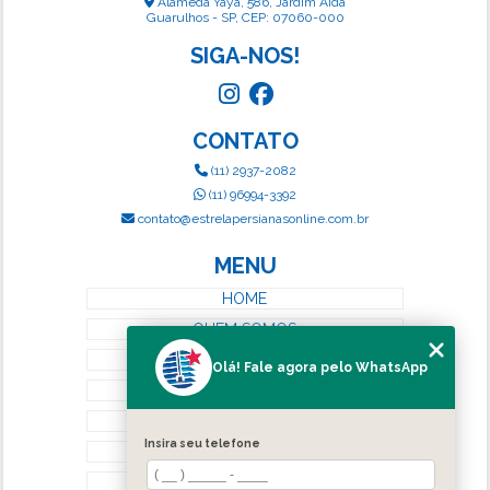
Alameda Yayá, 586, Jardim Aida
Guarulhos - SP, CEP: 07060-000
SIGA-NOS!
CONTATO
(11) 2937-2082
(11) 96994-3392
contato@estrelapersianasonline.com.br
MENU
HOME
QUEM SOMOS
SERVIÇOS
Olá! Fale agora pelo WhatsApp
BLOG
CONTATO
Insira seu telefone
CATEGORIAS
MAPA DO SITE