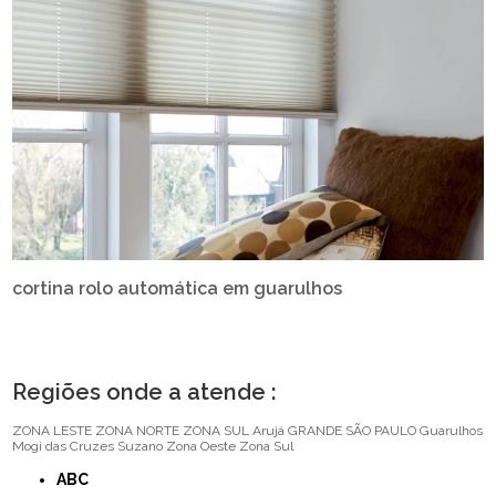
cortina rolo automática em guarulhos
Regiões onde a atende :
ZONA LESTE
ZONA NORTE
ZONA SUL
Arujá
GRANDE SÃO PAULO
Guarulhos
Mogi das Cruzes
Suzano
Zona Oeste
Zona Sul
ABC