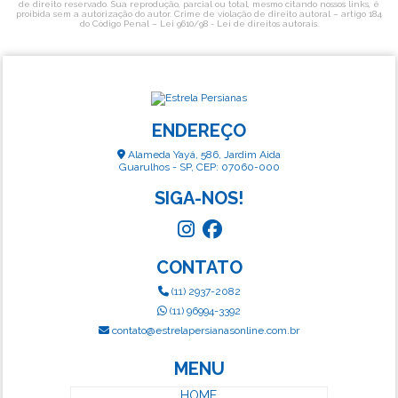
de direito reservado. Sua reprodução, parcial ou total, mesmo citando nossos links, é
proibida sem a autorização do autor. Crime de violação de direito autoral – artigo 184
do Código Penal –
Lei 9610/98 - Lei de direitos autorais
.
ENDEREÇO
Alameda Yayá, 586, Jardim Aida
Guarulhos - SP, CEP: 07060-000
SIGA-NOS!
CONTATO
(11) 2937-2082
(11) 96994-3392
contato@estrelapersianasonline.com.br
MENU
HOME