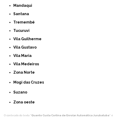
Mandaqui
Santana
Tremembé
Tucuruvi
Vila Guilherme
Vila Gustavo
Vila Maria
Vila Medeiros
Zona Norte
Mogi das Cruzes
Suzano
Zona oeste
O conteúdo do texto "
Quanto Custa Cortina de Enrolar Automática Jurubatuba
" é