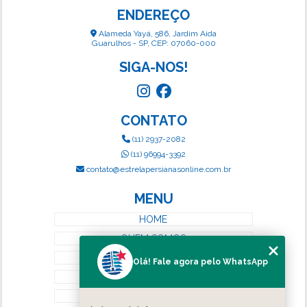
ENDEREÇO
Alameda Yayá, 586, Jardim Aida
Guarulhos - SP, CEP: 07060-000
SIGA-NOS!
CONTATO
(11) 2937-2082
(11) 96994-3392
contato@estrelapersianasonline.com.br
MENU
HOME
QUEM SOMOS
SERVIÇOS
Olá! Fale agora pelo WhatsApp
BLOG
CONTATO