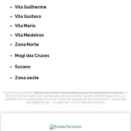
Vila Guilherme
Vila Gustavo
Vila Maria
Vila Medeiros
Zona Norte
Mogi das Cruzes
Suzano
Zona oeste
O conteúdo do texto "
Venda de Cortina Automática para Varanda Vila Prudente
" é
de direito reservado. Sua reprodução, parcial ou total, mesmo citando nossos links, é
proibida sem a autorização do autor. Crime de violação de direito autoral – artigo 184
do Código Penal –
Lei 9610/98 - Lei de direitos autorais
.