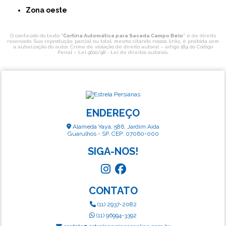
Zona oeste
O conteúdo do texto "
Cortina Automática para Sacada Campo Belo
" é de direito
reservado. Sua reprodução, parcial ou total, mesmo citando nossos links, é proibida sem
a autorização do autor. Crime de violação de direito autoral – artigo 184 do Código
Penal –
Lei 9610/98 - Lei de direitos autorais
.
ENDEREÇO
Alameda Yayá, 586, Jardim Aida
Guarulhos - SP, CEP: 07060-000
SIGA-NOS!
CONTATO
(11) 2937-2082
(11) 96994-3392