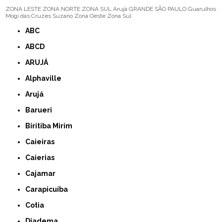
ZONA LESTE
ZONA NORTE
ZONA SUL
Arujá
GRANDE SÃO PAULO
Guarulhos
Mogi das Cruzes
Suzano
Zona Oeste
Zona Sul
ABC
ABCD
ARUJÁ
Alphaville
Arujá
Barueri
Biritiba Mirim
Caieiras
Caierias
Cajamar
Carapicuíba
Cotia
Diadema