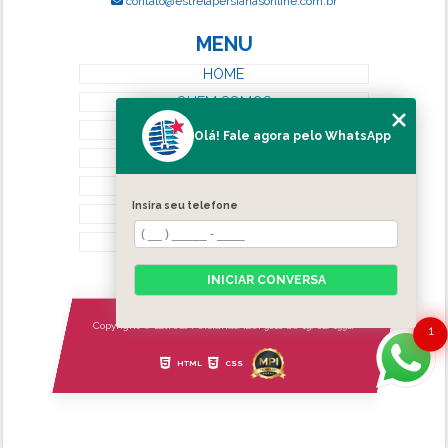
contato@estrelapersianasonline.com.br
MENU
HOME
QUEM SOMOS
SERVIÇOS
Olá! Fale agora pelo WhatsApp
BLOG
CONTATO
Insira seu telefone
CATEGORIAS
MAPA DO SITE
INICIAR CONVERSA
Copyright © Estrela Persianas. (Lei 9610 de 19/02/1998)
1
HTML
CSS