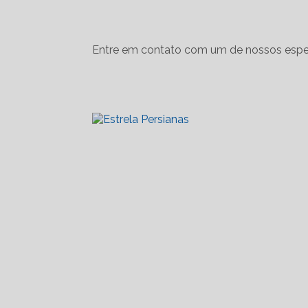
Entre em contato com um de nossos espec