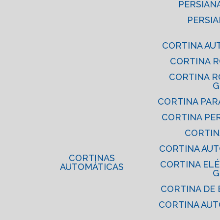
PERSIAN
PERSI
CORTINA AU
CORTINA 
CORTINA R
G
CORTINA PAR
CORTINA PE
CORTIN
CORTINA AUT
CORTINAS
CORTINA ELÉ
AUTOMÁTICAS
G
CORTINA DE
CORTINA AUT