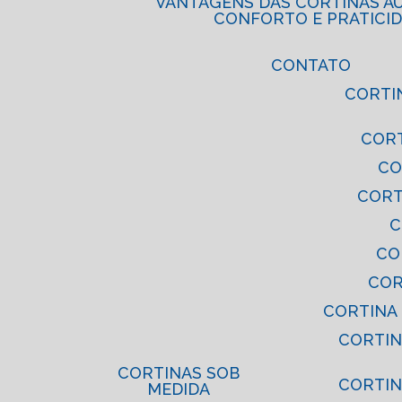
VANTAGENS DAS CORTINAS A
CONFORTO E PRATICID
CONTATO
CORTI
CORT
CO
CORT
C
CO
COR
CORTINA 
CORTIN
CORTINAS SOB
CORTIN
MEDIDA