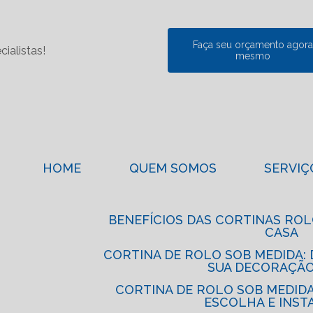
Faça seu orçamento agor
ialistas!
mesmo
SERVIÇ
HOME
QUEM SOMOS
BENEFÍCIOS DAS CORTINAS RO
CASA
CORTINA DE ROLO SOB MEDIDA: 
SUA DECORAÇÃO
CORTINA DE ROLO SOB MEDIDA
ESCOLHA E INST