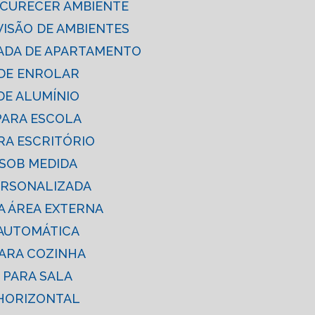
SCURECER AMBIENTE
VISÃO DE AMBIENTES
CADA DE APARTAMENTO
 DE ENROLAR
DE ALUMÍNIO
PARA ESCOLA
RA ESCRITÓRIO
 SOB MEDIDA
ERSONALIZADA
A ÁREA EXTERNA
 AUTOMÁTICA
PARA COZINHA
 PARA SALA
 HORIZONTAL