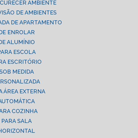
SCURECER AMBIENTE
VISÃO DE AMBIENTES
CADA DE APARTAMENTO
 DE ENROLAR
DE ALUMÍNIO
PARA ESCOLA
RA ESCRITÓRIO
 SOB MEDIDA
ERSONALIZADA
A ÁREA EXTERNA
 AUTOMÁTICA
PARA COZINHA
 PARA SALA
 HORIZONTAL