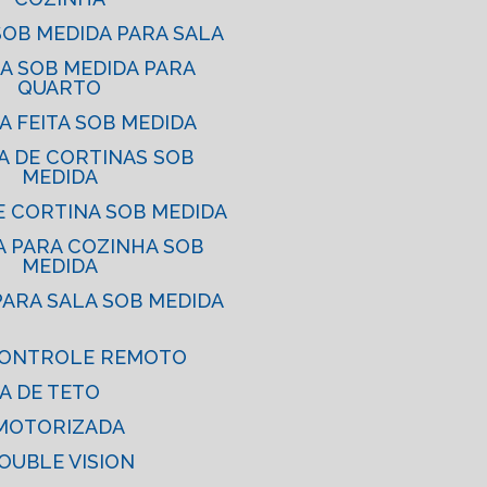
SOB MEDIDA PARA SALA
A SOB MEDIDA PARA
QUARTO
A FEITA SOB MEDIDA
A DE CORTINAS SOB
MEDIDA
E CORTINA SOB MEDIDA
 PARA COZINHA SOB
MEDIDA
PARA SALA SOB MEDIDA
CONTROLE REMOTO
A DE TETO
 MOTORIZADA
OUBLE VISION