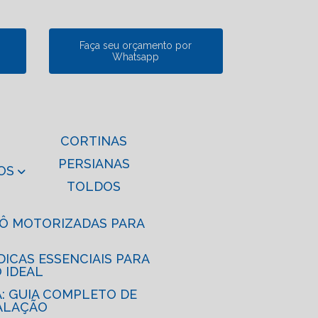
a
Faça seu orçamento por
Whatsapp
CORTINAS
PERSIANAS
OS
TOLDOS
LÔ MOTORIZADAS PARA
DICAS ESSENCIAIS PARA
 IDEAL
: GUIA COMPLETO DE
ALAÇÃO