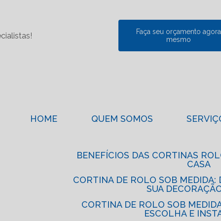
Faça seu orçamento agor
ialistas!
mesmo
SERVIÇ
HOME
QUEM SOMOS
BENEFÍCIOS DAS CORTINAS RO
CASA
CORTINA DE ROLO SOB MEDIDA: 
SUA DECORAÇÃO
CORTINA DE ROLO SOB MEDIDA
ESCOLHA E INST