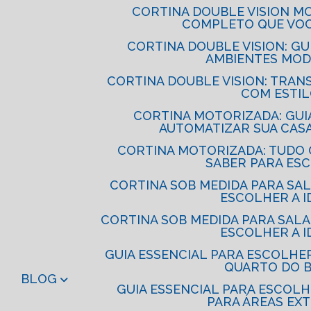
CORTINA DOUBLE VISION MO
COMPLETO QUE VOC
CORTINA DOUBLE VISION: G
AMBIENTES MO
CORTINA DOUBLE VISION: TRAN
COM ESTI
CORTINA MOTORIZADA: GUIA
AUTOMATIZAR SUA CASA
CORTINA MOTORIZADA: TUDO 
SABER PARA ES
CORTINA SOB MEDIDA PARA SAL
ESCOLHER A I
CORTINA SOB MEDIDA PARA SALA
ESCOLHER A I
GUIA ESSENCIAL PARA ESCOLHER
QUARTO DO 
BLOG
GUIA ESSENCIAL PARA ESCOLH
PARA ÁREAS EX