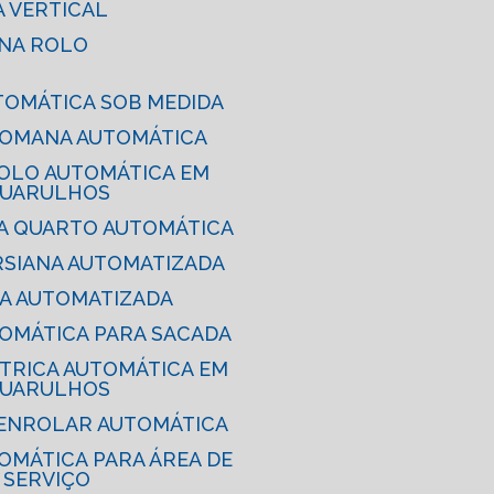
A VERTICAL
ANA ROLO
TOMÁTICA SOB MEDIDA
ROMANA AUTOMÁTICA
OLO AUTOMÁTICA EM
UARULHOS
A QUARTO AUTOMÁTICA
RSIANA AUTOMATIZADA
A AUTOMATIZADA
OMÁTICA PARA SACADA
TRICA AUTOMÁTICA EM
UARULHOS
 ENROLAR AUTOMÁTICA
OMÁTICA PARA ÁREA DE
SERVIÇO