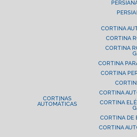
PERSIAN
PERSI
CORTINA AU
CORTINA 
CORTINA R
G
CORTINA PAR
CORTINA PE
CORTIN
CORTINA AUT
CORTINAS
CORTINA ELÉ
AUTOMÁTICAS
G
CORTINA DE
CORTINA AUT