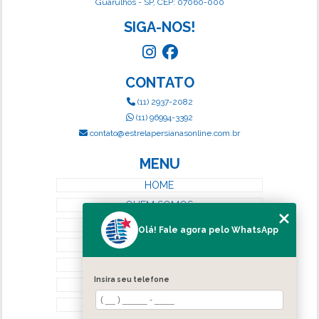
Guarulhos - SP, CEP: 07060-000
SIGA-NOS!
CONTATO
(11) 2937-2082
(11) 96994-3392
contato@estrelapersianasonline.com.br
MENU
HOME
QUEM SOMOS
SERVIÇOS
Olá! Fale agora pelo WhatsApp
BLOG
CONTATO
Insira seu telefone
CATEGORIAS
MAPA DO SITE