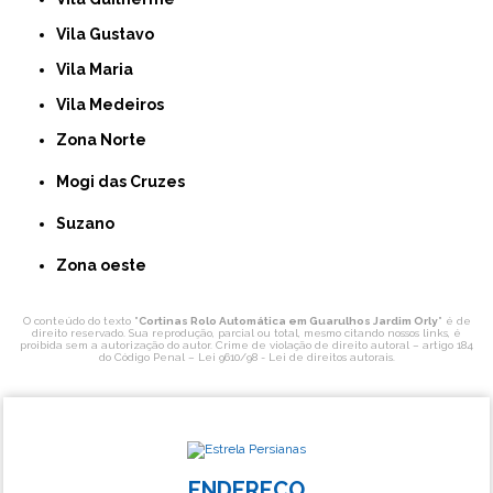
Vila Gustavo
Vila Maria
Vila Medeiros
Zona Norte
Mogi das Cruzes
Suzano
Zona oeste
O conteúdo do texto "
Cortinas Rolo Automática em Guarulhos Jardim Orly
" é de
direito reservado. Sua reprodução, parcial ou total, mesmo citando nossos links, é
proibida sem a autorização do autor. Crime de violação de direito autoral – artigo 184
do Código Penal –
Lei 9610/98 - Lei de direitos autorais
.
ENDEREÇO