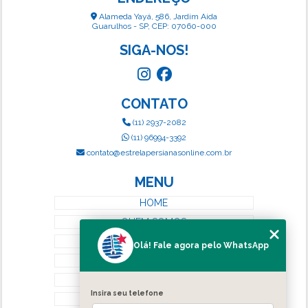
Alameda Yayá, 586, Jardim Aida
Guarulhos - SP, CEP: 07060-000
SIGA-NOS!
CONTATO
(11) 2937-2082
(11) 96994-3392
contato@estrelapersianasonline.com.br
MENU
HOME
QUEM SOMOS
SERVIÇOS
Olá! Fale agora pelo WhatsApp
BLOG
CONTATO
Insira seu telefone
CATEGORIAS