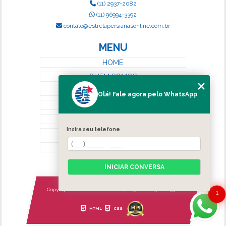
(11) 2937-2082
(11) 96994-3392
contato@estrelapersianasonline.com.br
MENU
HOME
QUEM SOMOS
SERVIÇOS
Olá! Fale agora pelo WhatsApp
BLOG
CONTATO
Insira seu telefone
CATEGORIAS
MAPA DO SITE
INICIAR CONVERSA
Copyright © Estrela Persianas. (Lei 9610 de 19/02/1998)
1
HTML
CSS