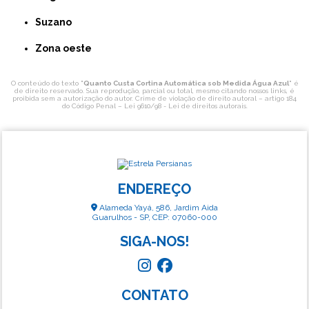
Suzano
Zona oeste
O conteúdo do texto "
Quanto Custa Cortina Automática sob Medida Água Azul
" é
de direito reservado. Sua reprodução, parcial ou total, mesmo citando nossos links, é
proibida sem a autorização do autor. Crime de violação de direito autoral – artigo 184
do Código Penal –
Lei 9610/98 - Lei de direitos autorais
.
ENDEREÇO
Alameda Yayá, 586, Jardim Aida
Guarulhos - SP, CEP: 07060-000
SIGA-NOS!
CONTATO