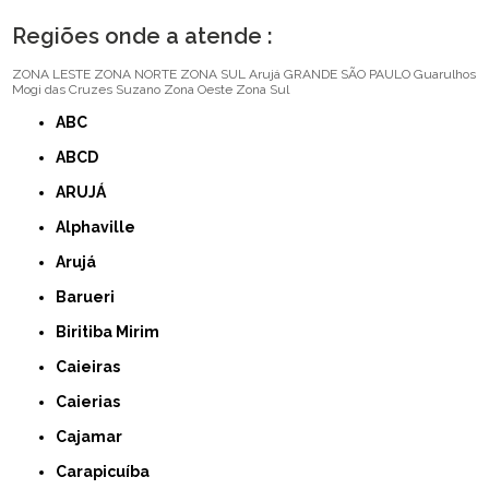
Regiões onde a atende :
ZONA LESTE
ZONA NORTE
ZONA SUL
Arujá
GRANDE SÃO PAULO
Guarulhos
Mogi das Cruzes
Suzano
Zona Oeste
Zona Sul
ABC
ABCD
ARUJÁ
Alphaville
Arujá
Barueri
Biritiba Mirim
Caieiras
Caierias
Cajamar
Carapicuíba