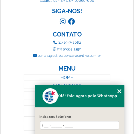
Guarulhos - SP, CEP: 07060-000
SIGA-NOS!
CONTATO
(11) 2937-2082
(11) 96994-3392
contato@estrelapersianasonline.com.br
MENU
HOME
QUEM SOMOS
SERVIÇOS
Olá! Fale agora pelo WhatsApp
BLOG
CONTATO
Insira seu telefone
CATEGORIAS
MAPA DO SITE