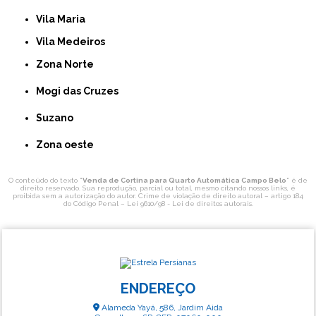
Vila Maria
Vila Medeiros
Zona Norte
Mogi das Cruzes
Suzano
Zona oeste
O conteúdo do texto "
Venda de Cortina para Quarto Automática Campo Belo
" é de
direito reservado. Sua reprodução, parcial ou total, mesmo citando nossos links, é
proibida sem a autorização do autor. Crime de violação de direito autoral – artigo 184
do Código Penal –
Lei 9610/98 - Lei de direitos autorais
.
ENDEREÇO
Alameda Yayá, 586, Jardim Aida