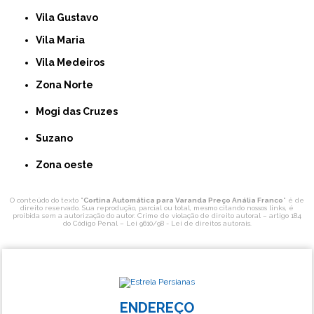
Vila Gustavo
Vila Maria
Vila Medeiros
Zona Norte
Mogi das Cruzes
Suzano
Zona oeste
O conteúdo do texto "
Cortina Automática para Varanda Preço Anália Franco
" é de
direito reservado. Sua reprodução, parcial ou total, mesmo citando nossos links, é
proibida sem a autorização do autor. Crime de violação de direito autoral – artigo 184
do Código Penal –
Lei 9610/98 - Lei de direitos autorais
.
ENDEREÇO