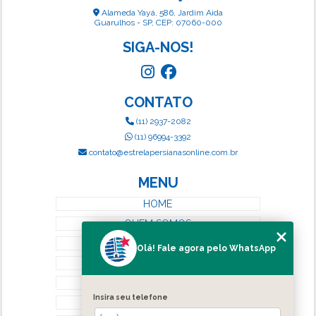
Alameda Yayá, 586, Jardim Aida
Guarulhos - SP, CEP: 07060-000
SIGA-NOS!
CONTATO
(11) 2937-2082
(11) 96994-3392
contato@estrelapersianasonline.com.br
MENU
HOME
QUEM SOMOS
SERVIÇOS
Olá! Fale agora pelo WhatsApp
BLOG
CONTATO
Insira seu telefone
CATEGORIAS