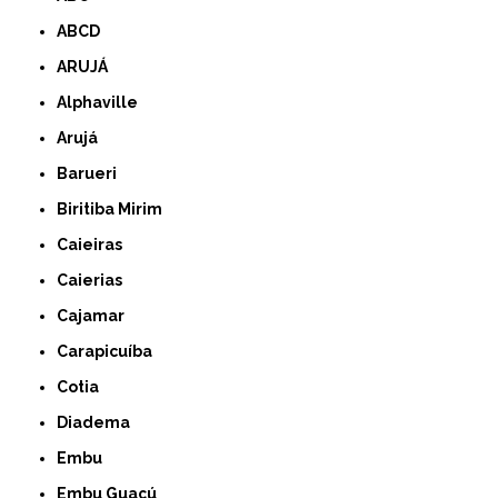
ABCD
ARUJÁ
Alphaville
Arujá
Barueri
Biritiba Mirim
Caieiras
Caierias
Cajamar
Carapicuíba
Cotia
Diadema
Embu
Embu Guaçú