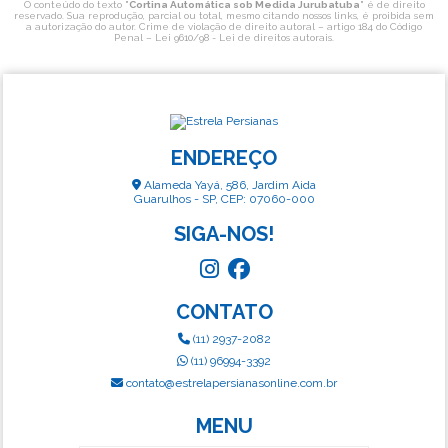
O conteúdo do texto "
Cortina Automática sob Medida Jurubatuba
" é de direito
reservado. Sua reprodução, parcial ou total, mesmo citando nossos links, é proibida sem
a autorização do autor. Crime de violação de direito autoral – artigo 184 do Código
Penal –
Lei 9610/98 - Lei de direitos autorais
.
ENDEREÇO
Alameda Yayá, 586, Jardim Aida
Guarulhos - SP, CEP: 07060-000
SIGA-NOS!
CONTATO
(11) 2937-2082
(11) 96994-3392
contato@estrelapersianasonline.com.br
MENU