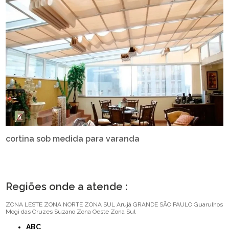
cortina sob medida para varanda
Regiões onde a atende :
ZONA LESTE
ZONA NORTE
ZONA SUL
Arujá
GRANDE SÃO PAULO
Guarulhos
Mogi das Cruzes
Suzano
Zona Oeste
Zona Sul
ABC