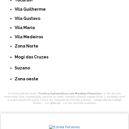
Vila Guilherme
Vila Gustavo
Vila Maria
Vila Medeiros
Zona Norte
Mogi das Cruzes
Suzano
Zona oeste
O conteúdo do texto "
Cortina Automática sob Medida Pimentas
" é de direito
reservado. Sua reprodução, parcial ou total, mesmo citando nossos links, é proibida sem
a autorização do autor. Crime de violação de direito autoral – artigo 184 do Código
Penal –
Lei 9610/98 - Lei de direitos autorais
.