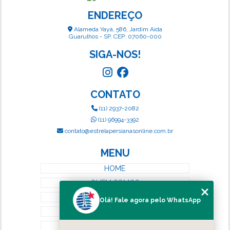
ENDEREÇO
Alameda Yayá, 586, Jardim Aida
Guarulhos - SP, CEP: 07060-000
SIGA-NOS!
CONTATO
(11) 2937-2082
(11) 96994-3392
contato@estrelapersianasonline.com.br
MENU
HOME
QUEM SOMOS
SERVIÇOS
Olá! Fale agora pelo WhatsApp
BLOG
CONTATO