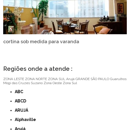
cortina sob medida para varanda
Regiões onde a atende :
ZONA LESTE
ZONA NORTE
ZONA SUL
Arujá
GRANDE SÃO PAULO
Guarulhos
Mogi das Cruzes
Suzano
Zona Oeste
Zona Sul
ABC
ABCD
ARUJÁ
Alphaville
Arujá