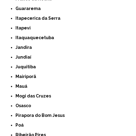
Guararema
Itapecerica da Serra
Itapevi
Itaquaquecetuba
Jandira
Jundiaí
Juquitiba
Mairiporã
Mauá
Mogi das Cruzes
Osasco
Pirapora do Bom Jesus
Poá
Ribeirão Pires