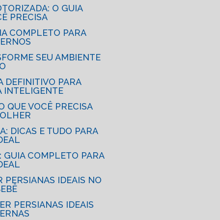
TORIZADA: O GUIA
Ê PRECISA
UIA COMPLETO PARA
DERNOS
SFORME SEU AMBIENTE
LO
 DEFINITIVO PARA
 INTELIGENTE
O QUE VOCÊ PRECISA
COLHER
A: DICAS E TUDO PARA
DEAL
: GUIA COMPLETO PARA
DEAL
 PERSIANAS IDEAIS NO
BEBÊ
ER PERSIANAS IDEAIS
TERNAS