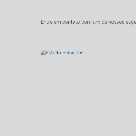
Entre em contato com um de nossos espec