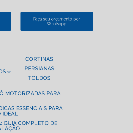
a
Faça seu orçamento por
Whatsapp
CORTINAS
PERSIANAS
OS
TOLDOS
LÔ MOTORIZADAS PARA
DICAS ESSENCIAIS PARA
 IDEAL
: GUIA COMPLETO DE
ALAÇÃO