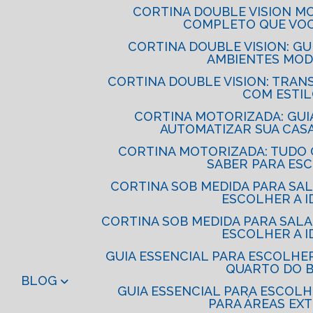
CORTINA DOUBLE VISION MO
COMPLETO QUE VOC
CORTINA DOUBLE VISION: G
AMBIENTES MO
CORTINA DOUBLE VISION: TRAN
COM ESTI
CORTINA MOTORIZADA: GUIA
AUTOMATIZAR SUA CASA
CORTINA MOTORIZADA: TUDO 
SABER PARA ES
CORTINA SOB MEDIDA PARA SAL
ESCOLHER A I
CORTINA SOB MEDIDA PARA SALA
ESCOLHER A I
GUIA ESSENCIAL PARA ESCOLHER
QUARTO DO 
BLOG
GUIA ESSENCIAL PARA ESCOLH
PARA ÁREAS EX