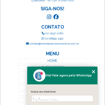
Guarulhos - SP, CEP: 07060-000
SIGA-NOS!
CONTATO
(11) 2937-2082
(11) 96994-3392
contato@estrelapersianasonline.com.br
MENU
HOME
QUEM SOMOS
SERVIÇOS
Olá! Fale agora pelo WhatsApp
BLOG
CONTATO
Insira seu telefone
CATEGORIAS
MAPA DO SITE