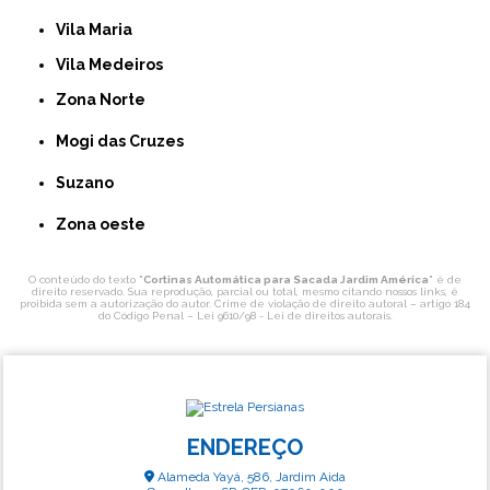
Vila Maria
Vila Medeiros
Zona Norte
Mogi das Cruzes
Suzano
Zona oeste
O conteúdo do texto "
Cortinas Automática para Sacada Jardim América
" é de
direito reservado. Sua reprodução, parcial ou total, mesmo citando nossos links, é
proibida sem a autorização do autor. Crime de violação de direito autoral – artigo 184
do Código Penal –
Lei 9610/98 - Lei de direitos autorais
.
ENDEREÇO
Alameda Yayá, 586, Jardim Aida