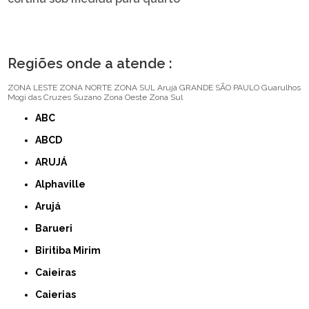
Regiões onde a atende :
ZONA LESTE
ZONA NORTE
ZONA SUL
Arujá
GRANDE SÃO PAULO
Guarulhos
Mogi das Cruzes
Suzano
Zona Oeste
Zona Sul
ABC
ABCD
ARUJÁ
Alphaville
Arujá
Barueri
Biritiba Mirim
Caieiras
Caierias