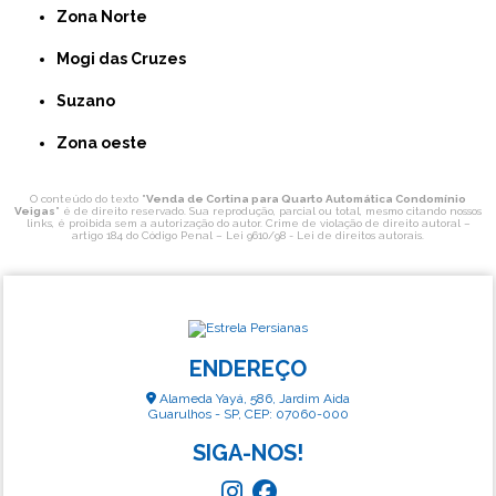
Zona Norte
Mogi das Cruzes
Suzano
Zona oeste
O conteúdo do texto "
Venda de Cortina para Quarto Automática Condomínio
Veigas
" é de direito reservado. Sua reprodução, parcial ou total, mesmo citando nossos
links, é proibida sem a autorização do autor. Crime de violação de direito autoral –
artigo 184 do Código Penal –
Lei 9610/98 - Lei de direitos autorais
.
ENDEREÇO
Alameda Yayá, 586, Jardim Aida
Guarulhos - SP, CEP: 07060-000
SIGA-NOS!