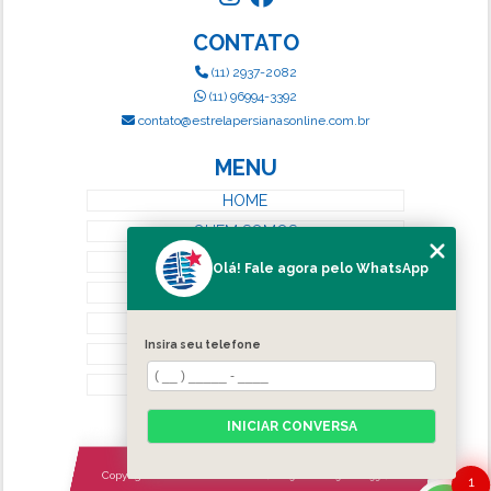
CONTATO
(11) 2937-2082
(11) 96994-3392
contato@estrelapersianasonline.com.br
MENU
HOME
QUEM SOMOS
SERVIÇOS
Olá! Fale agora pelo WhatsApp
BLOG
CONTATO
Insira seu telefone
CATEGORIAS
MAPA DO SITE
INICIAR CONVERSA
Copyright © Estrela Persianas. (Lei 9610 de 19/02/1998)
1